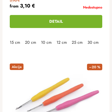
3,90 €
3,10 €
from
Nedostupno
DETAIL
15 cm
20 cm
10 cm
12 cm
25 cm
30 cm
35 
Akcija
–20 %