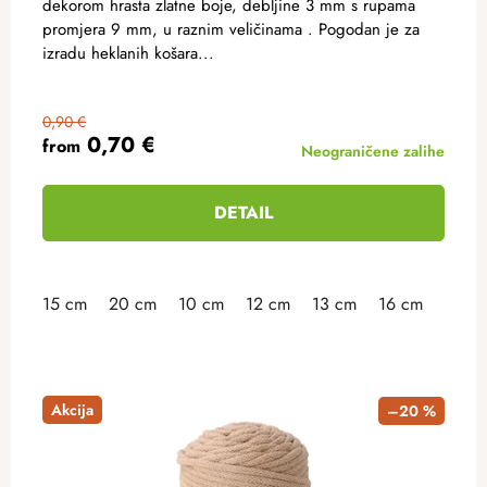
dekorom hrasta zlatne boje, debljine 3 mm s rupama
promjera 9 mm, u raznim veličinama . Pogodan je za
izradu heklanih košara...
0,90 €
0,70 €
from
Neograničene zalihe
DETAIL
15 cm
20 cm
10 cm
12 cm
13 cm
16 cm
18 c
Akcija
–20 %