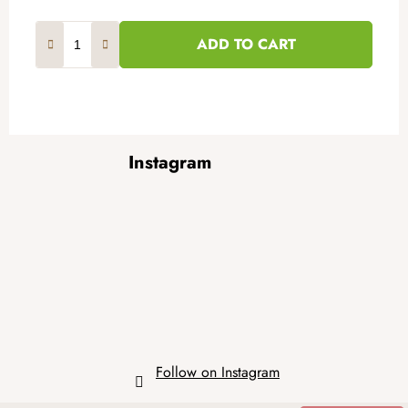
ADD TO CART
F
Instagram
o
o
t
e
r
Follow on Instagram