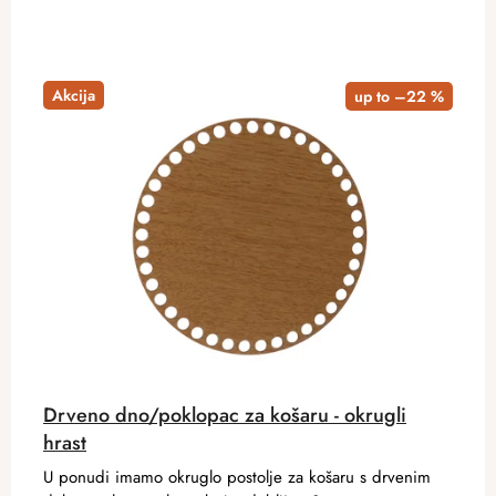
Akcija
up to –22 %
Drveno dno/poklopac za košaru - okrugli
hrast
U ponudi imamo okruglo postolje za košaru s drvenim