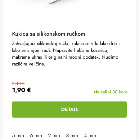
Kukica sa silikonskom ručkom
Zahvaljujući silikonskoj ručki, kukica se vrlo lako drži i
lako se s njom radi. Napravite heklanu košaricu,
makrame ukras ili originalni modni dodatak. Nudimo
različite veličine.
2,40 €
1,90 €
Na zalihi
30 kom
DETAIL
5 mm
6 mm
2 mm
3 mm
4 mm