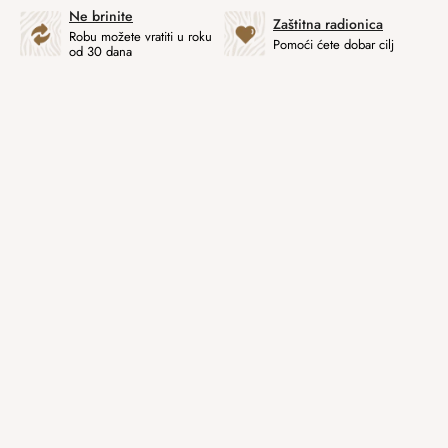
Ne brinite
Zaštitna radionica
Robu možete vratiti u roku
Pomoći ćete dobar cilj
od 30 dana