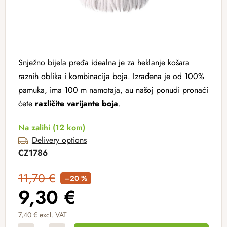
Snježno bijela pređa idealna je za heklanje košara
raznih oblika i kombinacija boja. Izrađena je od 100%
pamuka, ima 100 m namotaja, au našoj ponudi pronaći
ćete
različite
varijante boja
.
Na zalihi
(12 kom)
Delivery options
CZ1786
11,70 €
–20 %
9,30 €
7,40 € excl. VAT