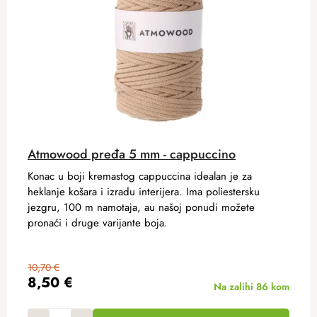
Atmowood pređa 5 mm - cappuccino
Konac u boji kremastog cappuccina idealan je za
heklanje košara i izradu interijera. Ima poliestersku
jezgru, 100 m namotaja, au našoj ponudi možete
pronaći i druge varijante boja.
10,70 €
8,50 €
Na zalihi
86 kom