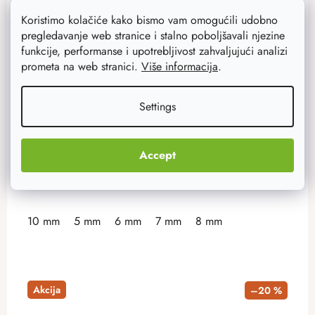
Udica od prirodnog bambusa ima malu težinu i savršeno
Koristimo kolačiće kako bismo vam omogućili udobno
leži u ruci. Izrada heklanih košarica, ukrasa i modnih
pregledavanje web stranice i stalno poboljšavali njezine
dodataka bit će doslovno laka stvar. Nudimo različite
funkcije, performanse i upotrebljivost zahvaljujući analizi
veličine .
prometa na web stranici.
Više informacija
.
2,90 €
Settings
2,30 €
Na zalihi
5 kom
Accept
DETAIL
10 mm
5 mm
6 mm
7 mm
8 mm
Akcija
–20 %