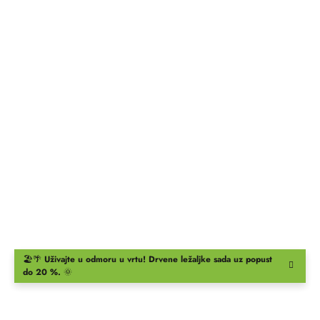
🏖️🌴
Uživajte u odmoru u vrtu!
Drvene ležaljke
sada uz popust
do 20 %.
🌞