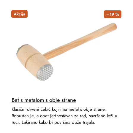
c
o
t
d
Akcija
–19 %
s
u
o
c
r
t
t
s
i
n
g
Bat s metalom s obje strane
Klasični drveni čekić koji ima metal s obje strane.
Robustan je, a opet jednostavan za rad, savršeno leži u
ruci. Lakirano kako bi površina duže trajala.