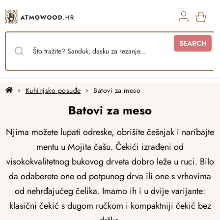
Skip
to
content
SHO
SEARCH
CAR
Home
Kuhinjsko posuđe
Batovi za meso
Batovi za meso
Njima možete lupati odreske
, obrišite češnjak i naribajte
mentu u Mojita čašu. Čekići izrađeni od
visokokvalitetnog bukovog drveta dobro leže u ruci. Bilo
da odaberete one od potpunog drva ili one s vrhovima
od nehrđajućeg čelika. Imamo ih i u dvije varijante:
klasični čekić s dugom ručkom i kompaktniji čekić bez