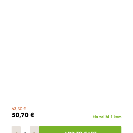
63,30 €
50,70 €
Na zalihi
1 kom