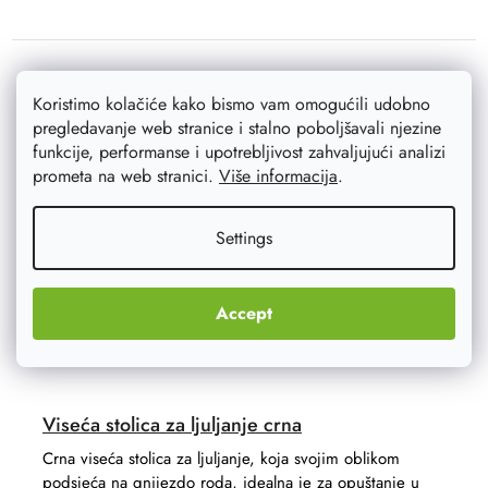
Koristimo kolačiće kako bismo vam omogućili udobno
Akcija
–20 %
pregledavanje web stranice i stalno poboljšavali njezine
funkcije, performanse i upotrebljivost zahvaljujući analizi
prometa na web stranici.
Više informacija
.
Settings
Accept
Viseća stolica za ljuljanje crna
Crna viseća stolica za ljuljanje, koja svojim oblikom
podsjeća na gnijezdo roda, idealna je za opuštanje u