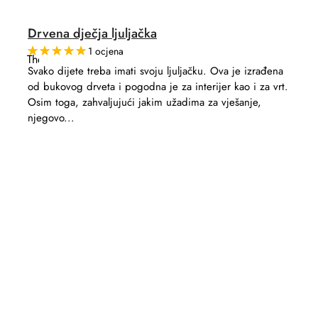
Drvena dječja ljuljačka
1 ocjena
The
average
Svako dijete treba imati svoju ljuljačku. Ova je izrađena
product
od bukovog drveta i pogodna je za interijer kao i za vrt.
rating
is
Osim toga, zahvaljujući jakim užadima za vješanje,
5,0
njegovo...
out
of
5
stars.