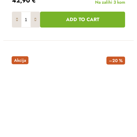
42,90 €
Na zalihi
3 kom
ADD TO CART
Akcija
–20 %