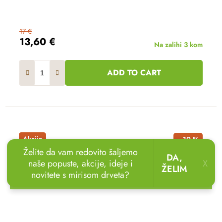
17 €
13,60 €
Na zalihi
3 kom
ADD TO CART
Akcija
–19 %
Želite da vam redovito šaljemo
DA,
naše popuste, akcije, ideje i
X
ŽELIM
novitete s mirisom drveta?
🏖️🌴
Uživajte u odmoru u vrtu!
Drvene ležaljke
sada uz popust
do 20 %.
🌞