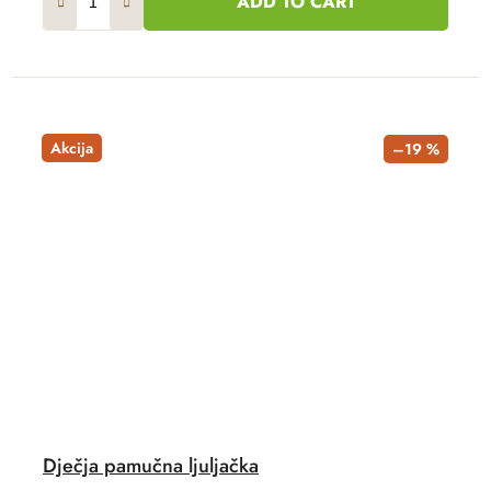
ADD TO CART
Akcija
–19 %
Dječja pamučna ljuljačka