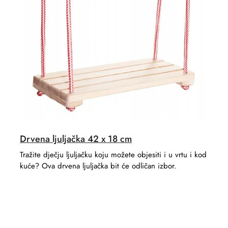
o
c
r
t
t
s
i
n
g
Drvena ljuljačka 42 x 18 cm
Tražite dječju ljuljačku koju možete objesiti i u vrtu i kod
kuće? Ova drvena ljuljačka bit će odličan izbor.