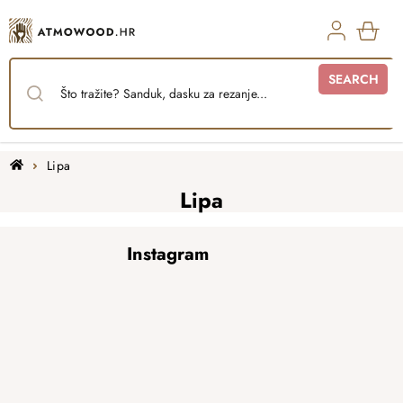
Skip
to
content
SHO
SEARCH
CAR
Home
Lipa
Lipa
F
Instagram
o
o
t
e
r