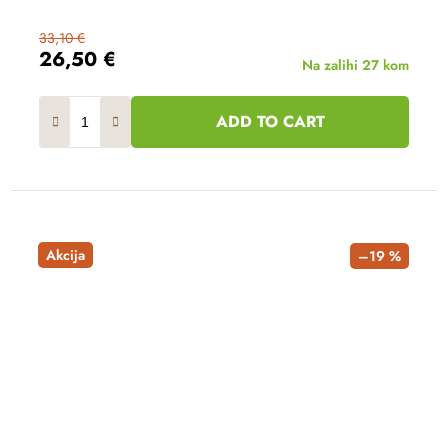
33,10 €
26,50 €
Na zalihi
27 kom
ADD TO CART
Akcija
–19 %