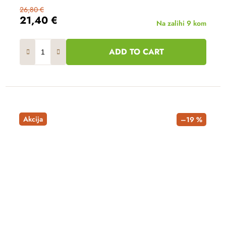
26,80 €
21,40 €
Na zalihi
9 kom
ADD TO CART
Akcija
–19 %