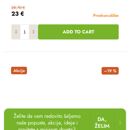
28,70 €
23 €
Prednarudžbe
ADD TO CART
Akcija
–19 %
Želite da vam redovito šaljemo
DA,
naše popuste, akcije, ideje i
X
ŽELIM
novitete s mirisom drveta?
🏖️🌴
Uživajte u odmoru u vrtu!
Drvene ležaljke
sada uz popust