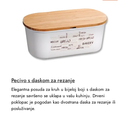
s
u
o
c
r
t
t
s
i
n
g
Pecivo s daskom za rezanje
Elegantna posuda za kruh u bijeloj boji s daskom za
rezanje savršeno se uklapa u vašu kuhinju. Drveni
poklopac je pogodan kao dvostrana daska za rezanje ili
posluživanje.