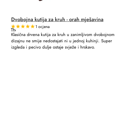
Dvobojna kutija za kruh - orah mješavina
1 ocjena
The
average
Klasična drvena kutija za kruh u zanimljivom dvobojnom
product
dizajnu ne smije nedostajati ni u jednoj kuhinji. Super
rating
is
izgleda i pecivo dulje ostaje svježe i hrskavo.
5,0
out
of
5
stars.