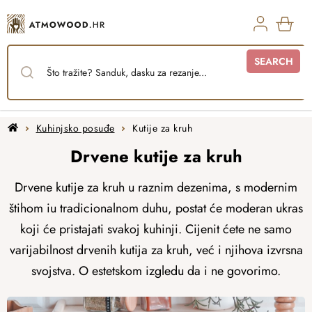
Skip
to
content
SHO
SEARCH
CAR
Home
Kuhinjsko posuđe
Kutije za kruh
Drvene kutije za kruh
Drvene kutije za kruh u raznim dezenima, s modernim
štihom iu tradicionalnom duhu, postat će moderan ukras
koji će pristajati svakoj kuhinji. Cijenit ćete ne samo
varijabilnost drvenih kutija za kruh, već i njihova izvrsna
svojstva. O estetskom izgledu da i ne govorimo.