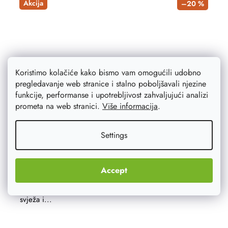
Akcija
–20 %
Koristimo kolačiće kako bismo vam omogućili udobno
pregledavanje web stranice i stalno poboljšavali njezine
funkcije, performanse i upotrebljivost zahvaljujući analizi
prometa na web stranici.
Više informacija
.
Settings
Kutija za kruh - svjetla mala
Ova praktična drvena kutija za kruh manjih dimenzija ne
Accept
smije nedostajati ni u jednoj kuhinji. Izgleda elegantno,
a također će vam pomoći da vaša peciva duže ostanu
svježa i...