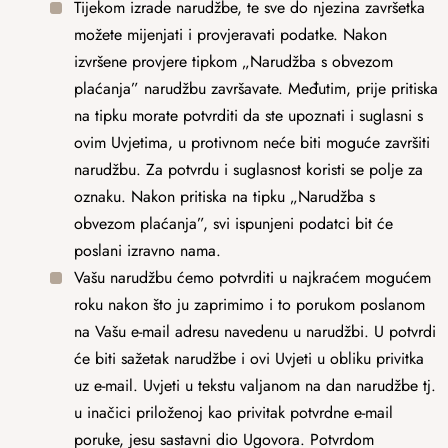
Tijekom izrade narudžbe, te sve do njezina završetka
možete mijenjati i provjeravati podatke. Nakon
izvršene provjere tipkom „Narudžba s obvezom
plaćanja” narudžbu završavate. Međutim, prije pritiska
na tipku morate potvrditi da ste upoznati i suglasni s
ovim Uvjetima, u protivnom neće biti moguće završiti
narudžbu. Za potvrdu i suglasnost koristi se polje za
oznaku. Nakon pritiska na tipku „Narudžba s
obvezom plaćanja”, svi ispunjeni podatci bit će
poslani izravno nama.
Vašu narudžbu ćemo potvrditi u najkraćem mogućem
roku nakon što ju zaprimimo i to porukom poslanom
na Vašu e-mail adresu navedenu u narudžbi. U potvrdi
će biti sažetak narudžbe i ovi Uvjeti u obliku privitka
uz e-mail. Uvjeti u tekstu valjanom ​​na dan narudžbe tj.
u inačici priloženoj kao privitak potvrdne e-mail
poruke, jesu sastavni dio Ugovora. Potvrdom