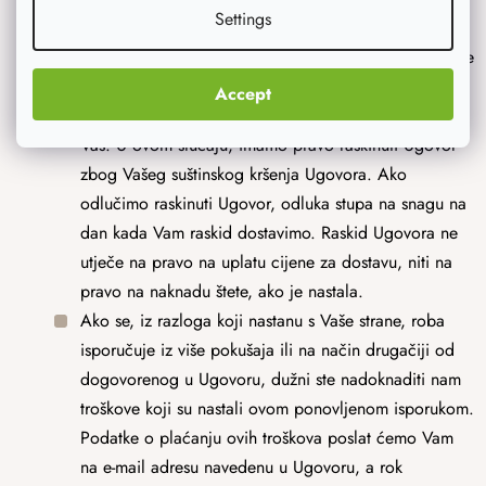
Settings
U slučaju kršenja obveze preuzimanja robe, osim u
slučajevima iz čl. 4 Uvjeta, to ne znači kršenje obveze
isporuke robe s naše strane. Istodobno, činjenica da
Accept
robu niste preuzeli nije raskid Ugovora između nas i
Vas. U ovom slučaju, imamo pravo raskinuti Ugovor
zbog Vašeg suštinskog kršenja Ugovora. Ako
odlučimo raskinuti Ugovor, odluka stupa na snagu na
dan kada Vam raskid dostavimo. Raskid Ugovora ne
utječe na pravo na uplatu cijene za dostavu, niti na
pravo na naknadu štete, ako je nastala.
Ako se, iz razloga koji nastanu s Vaše strane, roba
isporučuje iz više pokušaja ili na način drugačiji od
dogovorenog u Ugovoru, dužni ste nadoknaditi nam
troškove koji su nastali ovom ponovljenom isporukom.
Podatke o plaćanju ovih troškova poslat ćemo Vam
na e-mail adresu navedenu u Ugovoru, a rok