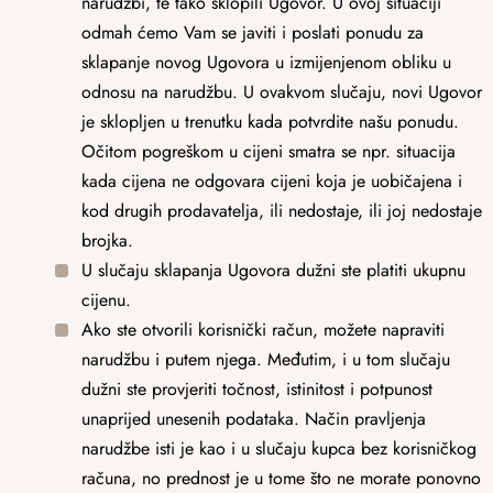
narudžbi, te tako sklopili Ugovor. U ovoj situaciji
odmah ćemo Vam se javiti i poslati ponudu za
sklapanje novog Ugovora u izmijenjenom obliku u
odnosu na narudžbu. U ovakvom slučaju, novi Ugovor
je sklopljen u trenutku kada potvrdite našu ponudu.
Očitom pogreškom u cijeni smatra se npr. situacija
kada cijena ne odgovara cijeni koja je uobičajena i
kod drugih prodavatelja, ili nedostaje, ili joj nedostaje
brojka.
U slučaju sklapanja Ugovora dužni ste platiti ukupnu
cijenu.
Ako ste otvorili korisnički račun, možete napraviti
narudžbu i putem njega. Međutim, i u tom slučaju
dužni ste provjeriti točnost, istinitost i potpunost
unaprijed unesenih podataka. Način pravljenja
narudžbe isti je kao i u slučaju kupca bez korisničkog
računa, no prednost je u tome što ne morate ponovno