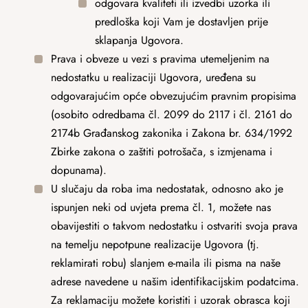
odgovara kvaliteti ili izvedbi uzorka ili
predloška koji Vam je dostavljen prije
sklapanja Ugovora.
Prava i obveze u vezi s pravima utemeljenim na
nedostatku u realizaciji Ugovora, uređena su
odgovarajućim opće obvezujućim pravnim propisima
(osobito odredbama čl. 2099 do 2117 i čl. 2161 do
2174b Građanskog zakonika i Zakona br. 634/1992
Zbirke zakona o zaštiti potrošača, s izmjenama i
dopunama).
U slučaju da roba ima nedostatak, odnosno ako je
ispunjen neki od uvjeta prema čl. 1, možete nas
obavijestiti o takvom nedostatku i ostvariti svoja prava
na temelju nepotpune realizacije Ugovora (tj.
reklamirati robu) slanjem e-maila ili pisma na naše
adrese navedene u našim identifikacijskim podatcima.
Za reklamaciju možete koristiti i uzorak obrasca koji