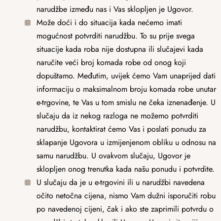
narudžbe između nas i Vas sklopljen je Ugovor.
Može doći i do situacija kada nećemo imati
mogućnost potvrditi narudžbu. To su prije svega
situacije kada roba nije dostupna ili slučajevi kada
naručite veći broj komada robe od onog koji
dopuštamo. Međutim, uvijek ćemo Vam unaprijed dati
informaciju o maksimalnom broju komada robe unutar
e-trgovine, te Vas u tom smislu ne čeka iznenađenje. U
slučaju da iz nekog razloga ne možemo potvrditi
narudžbu, kontaktirat ćemo Vas i poslati ponudu za
sklapanje Ugovora u izmijenjenom obliku u odnosu na
samu narudžbu. U ovakvom slučaju, Ugovor je
sklopljen onog trenutka kada našu ponudu i potvrdite.
U slučaju da je u e-trgovini ili u narudžbi navedena
očito netočna cijena, nismo Vam dužni isporučiti robu
po navedenoj cijeni, čak i ako ste zaprimili potvrdu o