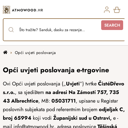
Skip
to
content
SHO
SEARCH
CAR
Home
Opći uvjeti poslovanja
Opći uvjeti poslovanja e-trgovine
Ovi Opći uvjeti poslovanja („
Uvjeti
”) tvrtke
ČistéDřevo
s.r.o.
, sa sjedištem
na adresi Na Zámostí 757, 735
43 Albrechtice
, MB:
05031711
, upisane u Registar
poslovnih subjekata pod referentnim brojem
odjeljak C,
broj 65994
koji vodi
Županijski sud u Ostravi,
e -
mail
info@atmowood.hr
,
adresa poslovnice
Těšínská