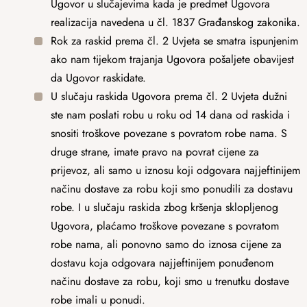
Ugovor u slučajevima kada je predmet Ugovora
realizacija navedena u čl. 1837 Građanskog zakonika.
Rok za raskid prema čl. 2 Uvjeta se smatra ispunjenim
ako nam tijekom trajanja Ugovora pošaljete obavijest
da Ugovor raskidate.
U slučaju raskida Ugovora prema čl. 2 Uvjeta dužni
ste nam poslati robu u roku od 14 dana od raskida i
snositi troškove povezane s povratom robe nama. S
druge strane, imate pravo na povrat cijene za
prijevoz, ali samo u iznosu koji odgovara najjeftinijem
načinu dostave za robu koji smo ponudili za dostavu
robe. I u slučaju raskida zbog kršenja sklopljenog
Ugovora, plaćamo troškove povezane s povratom
robe nama, ali ponovno samo do iznosa cijene za
dostavu koja odgovara najjeftinijem ponuđenom
načinu dostave za robu, koji smo u trenutku dostave
robe imali u ponudi.