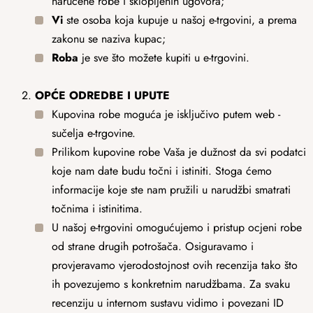
naručene robe i sklopljenih ugovora;
Vi
ste osoba koja kupuje u našoj e-trgovini, a prema
zakonu se naziva kupac;
Roba
je sve što možete kupiti u e-trgovini.
OPĆE ODREDBE I UPUTE
Kupovina robe moguća je isključivo putem web -
sučelja e-trgovine.
Prilikom kupovine robe Vaša je dužnost da svi podatci
koje nam date budu točni i istiniti. Stoga ćemo
informacije koje ste nam pružili u narudžbi smatrati
točnima i istinitima.
U našoj e-trgovini omogućujemo i pristup ocjeni robe
od strane drugih potrošača. Osiguravamo i
provjeravamo vjerodostojnost ovih recenzija tako što
ih povezujemo s konkretnim narudžbama. Za svaku
recenziju u internom sustavu vidimo i povezani ID