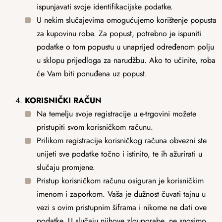
ispunjavati svoje identifikacijske podatke.
U nekim slučajevima omogućujemo korištenje popusta
za kupovinu robe. Za popust, potrebno je ispuniti
podatke o tom popustu u unaprijed određenom polju
u sklopu prijedloga za narudžbu. Ako to učinite, roba
će Vam biti ponuđena uz popust.
KORISNIČKI
RAČUN
Na temelju svoje registracije u e-trgovini možete
pristupiti svom korisničkom računu.
Prilikom registracije korisničkog računa obvezni ste
unijeti sve podatke točno i istinito, te ih ažurirati u
slučaju promjene.
Pristup korisničkom računu osiguran je korisničkim
imenom i zaporkom. Vaša je dužnost čuvati tajnu u
vezi s ovim pristupnim šiframa i nikome ne dati ove
podatke. U slučaju njihove zlouporabe, ne snosimo