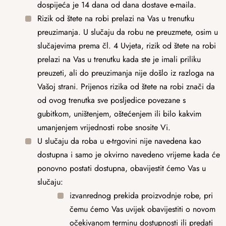
dospijeća je 14 dana od dana dostave e-maila.
Rizik od štete na robi prelazi na Vas u trenutku
preuzimanja. U slučaju da robu ne preuzmete, osim u
slučajevima prema čl. 4 Uvjeta, rizik od štete na robi
prelazi na Vas u trenutku kada ste je imali priliku
preuzeti, ali do preuzimanja nije došlo iz razloga na
Vašoj strani. Prijenos rizika od štete na robi znači da
od ovog trenutka sve posljedice povezane s
gubitkom, uništenjem, oštećenjem ili bilo kakvim
umanjenjem vrijednosti robe snosite Vi.
U slučaju da roba u e-trgovini nije navedena kao
dostupna i samo je okvirno navedeno vrijeme kada će
ponovno postati dostupna, obavijestit ćemo Vas u
slučaju:
izvanrednog prekida proizvodnje robe, pri
čemu ćemo Vas uvijek obavijestiti o novom
očekivanom terminu dostupnosti ili predati