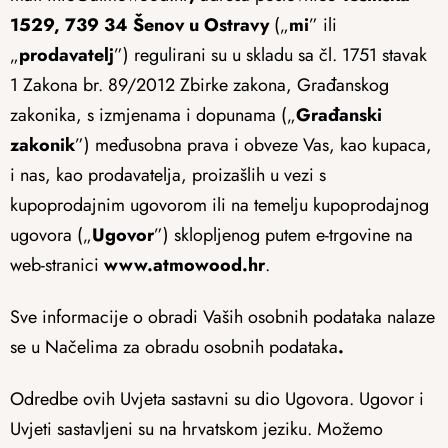
1529, 739 34 Šenov u Ostravy
(„
mi
” ili
„
prodavatelj
”) regulirani su u skladu sa čl. 1751 stavak
1 Zakona br. 89/2012 Zbirke zakona, Građanskog
zakonika, s izmjenama i dopunama („
Građanski
zakonik
”) međusobna prava i obveze Vas, kao kupaca,
i nas, kao prodavatelja, proizašlih u vezi s
kupoprodajnim ugovorom ili na temelju kupoprodajnog
ugovora („
Ugovor
”) sklopljenog putem e-trgovine na
web-stranici
www.atmowood.hr
.
Sve informacije o obradi Vaših osobnih podataka nalaze
se u Načelima za obradu osobnih podataka
.
Odredbe ovih Uvjeta sastavni su dio Ugovora. Ugovor i
Uvjeti sastavljeni su na hrvatskom jeziku. Možemo