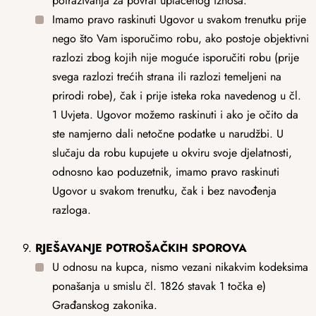
potraživanja za povrat uplaćenog iznosa.
Imamo pravo raskinuti Ugovor u svakom trenutku prije
nego što Vam isporučimo robu, ako postoje objektivni
razlozi zbog kojih nije moguće isporučiti robu (prije
svega razlozi trećih strana ili razlozi temeljeni na
prirodi robe), čak i prije isteka roka navedenog u čl.
1 Uvjeta. Ugovor možemo raskinuti i ako je očito da
ste namjerno dali netočne podatke u narudžbi. U
slučaju da robu kupujete u okviru svoje djelatnosti,
odnosno kao poduzetnik, imamo pravo raskinuti
Ugovor u svakom trenutku, čak i bez navođenja
razloga.
RJEŠAVANJE POTROŠAČKIH SPOROVA
U odnosu na kupca, nismo vezani nikakvim kodeksima
ponašanja u smislu čl. 1826 stavak 1 točka e)
Građanskog zakonika.