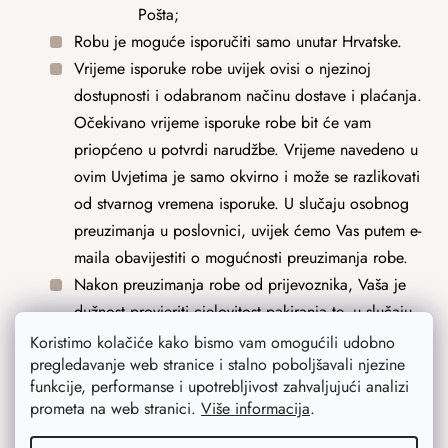
Pošta;
Robu je moguće isporučiti samo unutar Hrvatske.
Vrijeme isporuke robe uvijek ovisi o njezinoj
dostupnosti i odabranom načinu dostave i plaćanja.
Očekivano vrijeme isporuke robe bit će vam
priopćeno u potvrdi narudžbe. Vrijeme navedeno u
ovim Uvjetima je samo okvirno i može se razlikovati
od stvarnog vremena isporuke. U slučaju osobnog
preuzimanja u poslovnici, uvijek ćemo Vas putem e-
maila obavijestiti o mogućnosti preuzimanja robe.
Nakon preuzimanja robe od prijevoznika, Vaša je
dužnost provjeriti cjelovitost pakiranja te, u slučaju
bilo kakvih nedostataka, o tome odmah obavijestiti
Koristimo kolačiće kako bismo vam omogućili udobno
pregledavanje web stranice i stalno poboljšavali njezine
prijevoznika i nas. U slučaju da postoji nedostatak na
funkcije, performanse i upotrebljivost zahvaljujući analizi
pakiranju koji ukazuje na neovlašteno rukovanje i
prometa na web stranici.
Više informacija
.
otvaranje pošiljke, ne morate preuzeti robu od
prijevoznika.