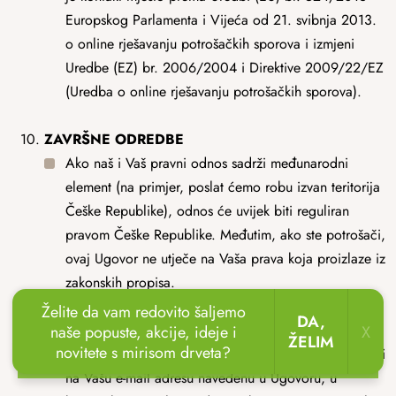
Europskog Parlamenta i Vijeća od 21. svibnja 2013.
o online rješavanju potrošačkih sporova i izmjeni
Uredbe (EZ) br. 2006/2004 i Direktive 2009/22/EZ
(Uredba o online rješavanju potrošačkih sporova).
ZAVRŠNE ODREDBE
Ako naš i Vaš pravni odnos sadrži međunarodni
element (na primjer, poslat ćemo robu izvan teritorija
Češke Republike), odnos će uvijek biti reguliran
pravom Češke Republike. Međutim, ako ste potrošači,
ovaj Ugovor ne utječe na Vaša prava koja proizlaze iz
zakonskih propisa.
Svu prepisku s Vama dostavljat ćemo elektroničkom
Želite da vam redovito šaljemo
DA,
poštom. Naša e-mail adresa navedena je u našim
naše popuste, akcije, ideje i
X
ŽELIM
novitete s mirisom drveta?
🏖️🌴
Uživajte u odmoru u vrtu!
Drvene ležaljke
sada uz popust
identifikacijskim podatcima. Prepisku ćemo dostavljati
do 20 %.
🌞
na Vašu e-mail adresu navedenu u Ugovoru, u