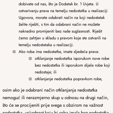
dobivate od nas, što je Dodatak br. 1 Uvjeta. U
ostvarivanju prava na temelju nedostatka u realizaciji
Ugovora, morate odabrati način na koji nedostatak
želite riješiti, s tim da odabrani način ne možete
naknadno promijeniti bez naše suglasnosti. Riješit
ćemo zahtjev u skladu s pravom koje ste ostvarili na
temelju nedostataka u realizaciji.
Ako roba ima nedostatke, imate sljedeća prava:
otklanjanje nedostatka isporukom nove robe
bez nedostatka ili isporukom dijela robe koji
nedostaje; ili
otklanjanje nedostatka popravkom robe,
osim ako je odabrani način otklanjanja nedostatka
nemoguć ili nerazmjerno skup u odnosu na drugi način,
što će se procijeniti prije svega s obzirom na važnost
nedostatka, vrijednost koju bi roba imala bez nedostatka,