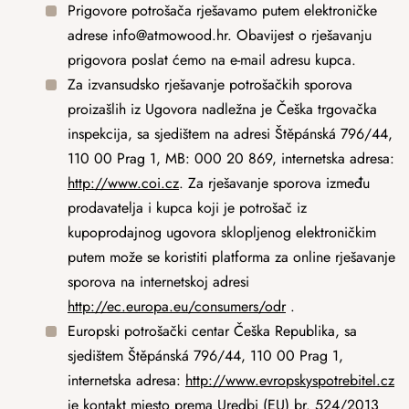
Prigovore potrošača rješavamo putem elektroničke
adrese
info@atmowood.hr
. Obavijest o rješavanju
prigovora poslat ćemo na e-mail adresu kupca.
Za izvansudsko rješavanje potrošačkih sporova
proizašlih iz Ugovora nadležna je Češka trgovačka
inspekcija, sa sjedištem na adresi Štěpánská 796/44,
110 00 Prag 1, MB: 000 20 869, internetska adresa:
http://www.coi.cz
. Za rješavanje sporova između
prodavatelja i kupca koji je potrošač iz
kupoprodajnog ugovora sklopljenog elektroničkim
putem može se koristiti platforma za online rješavanje
sporova na internetskoj adresi
http://ec.europa.eu/consumers/odr
.
Europski potrošački centar Češka Republika, sa
sjedištem Štěpánská 796/44, 110 00 Prag 1,
internetska adresa:
http://www.evropskyspotrebitel.cz
je kontakt mjesto prema Uredbi (EU) br. 524/2013