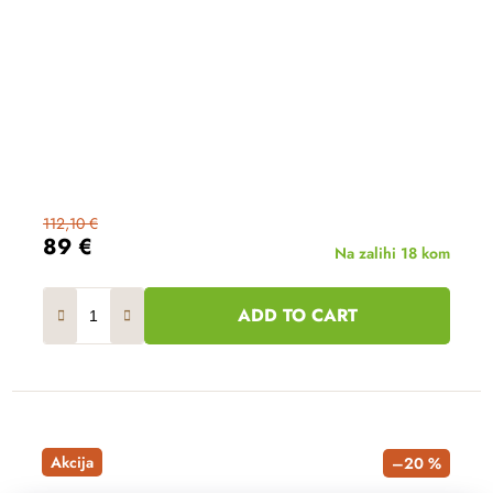
112,10 €
89 €
Na zalihi
18 kom
ADD TO CART
Akcija
–20 %