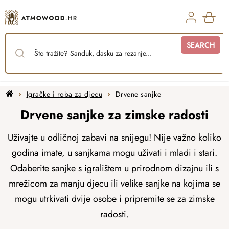
Skip
to
content
SHO
SEARCH
CAR
Home
Igračke i roba za djecu
Drvene sanjke
Drvene sanjke za zimske radosti
Uživajte u odličnoj zabavi na snijegu! Nije važno koliko
godina imate, u sanjkama mogu uživati ​​i mladi i stari.
Odaberite sanjke s igralištem u prirodnom dizajnu ili s
mrežicom za manju djecu ili velike sanjke na kojima se
mogu utrkivati ​​dvije osobe i pripremite se za zimske
radosti.