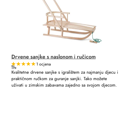
Drvene sanjke s naslonom i ručicom
1 ocjena
The
average
Kvalitetne drvene sanjke s igralištem za najmanju djecu i
product
praktičnom ručkom za guranje sanjki. Tako možete
rating
is
uživati ​​u zimskim zabavama zajedno sa svojom djecom.
5,0
out
of
5
stars.