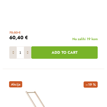
75,50 €
60,40 €
Na zalihi
19 kom
ADD TO CART
Akcija
–19 %