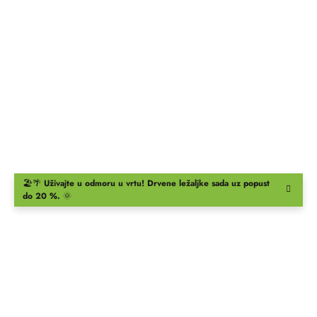
🏖️🌴
Uživajte u odmoru u vrtu!
Drvene ležaljke
sada uz popust
do 20 %.
🌞