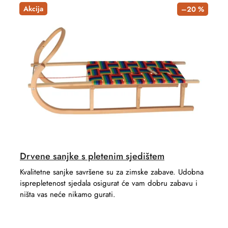
t
d
Akcija
–20 %
s
u
o
c
r
t
t
s
i
n
g
Drvene sanjke s pletenim sjedištem
Kvalitetne sanjke savršene su za zimske zabave. Udobna
isprepletenost sjedala osigurat će vam dobru zabavu i
ništa vas neće nikamo gurati.