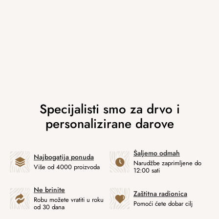
Šaljemo odmah
Najbogatija ponuda
Narudžbe zaprimljene do
Više od 4000 proizvoda
12:00 sati
Ne brinite
Zaštitna radionica
Robu možete vratiti u roku
Pomoći ćete dobar cilj
od 30 dana