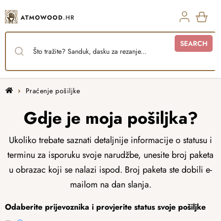
Skip
to
content
SHO
SEARCH
CAR
Home
Praćenje pošiljke
Gdje je moja pošiljka?
Ukoliko trebate saznati detaljnije informacije o statusu i
terminu za isporuku svoje narudžbe, unesite broj paketa
u obrazac koji se nalazi ispod. Broj paketa ste dobili e-
mailom na dan slanja.
Odaberite prijevoznika i provjerite status svoje pošiljke