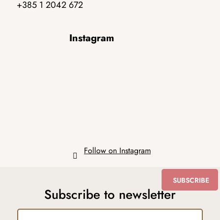
+385 1 2042 672
F
Instagram
o
o
t
e
r
Follow on Instagram
SUBSCRIBE
Subscribe to newsletter