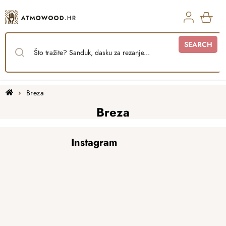
Skip
to
content
SHO
SEARCH
CAR
Home
Breza
Breza
F
Instagram
o
o
t
e
r