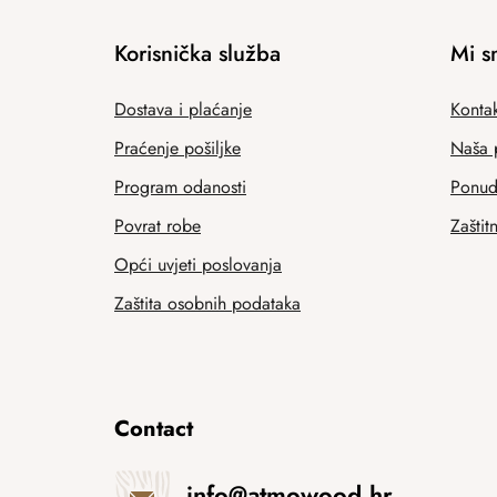
Korisnička služba
Mi s
Dostava i plaćanje
Kontak
Praćenje pošiljke
Naša 
Program odanosti
Ponuda
Povrat robe
Zaštit
Opći uvjeti poslovanja
Zaštita osobnih podataka
Contact
info
@
atmowood.hr