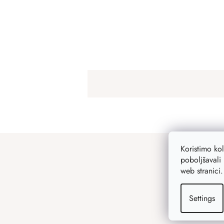
F
Koristimo ko
o
poboljšavali 
o
web stranici
t
e
Settings
r