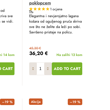
poklopcem
1 ocjena
 od
The
average
riva sve
Elegantna i nevjerojatno lagana
product
 se vidi.
košara od oguljenog pruća skriva
rating
is
sve što ne želite da leži po sobi.
5,0
Savršeno pristaje na policu.
out
of
5
stars.
45,30 €
36,20 €
hi
14 kom
Na zalihi
13 kom
O CART
ADD TO CART
Akcija
–19 %
–19 %