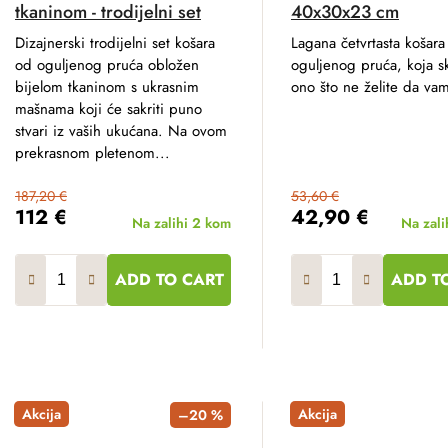
tkaninom - trodijelni set
40x30x23 cm
Dizajnerski trodijelni set košara
Lagana četvrtasta košara
od oguljenog pruća obložen
oguljenog pruća, koja sk
bijelom tkaninom s ukrasnim
ono što ne želite da vam
mašnama koji će sakriti puno
stvari iz vaših ukućana. Na ovom
prekrasnom pletenom...
187,20 €
53,60 €
112 €
42,90 €
Na zalihi
2 kom
Na zali
ADD TO CART
ADD T
Akcija
Akcija
–20 %