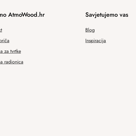
mo AtmoWood.hr
Savjetujemo vas
t
Blog
priča
Inspiracija
 za tvrtke
na radionica