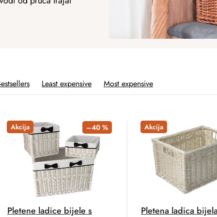
vodi od pruća trajat
estsellers
Least expensive
Most expensive
Akcija
Akcija
–40 %
Pletene ladice bijele s
Pletena ladica bijel