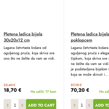
Pletena ladica bijela
Pletena ladica bijel
30x20x12 cm
poklopcem
Lagana četvrtasta košara od
Lagana četvrtasta košara
oguljenog pruća, koja skriva sve
oguljenog pruća s eleg
ono što ne želite da vam se vidi.
čipkom, koja skriva sve 
ne želite da vam se vidi
je podstavljena bijelom
koja se može skinuti i...
23,40 €
87,70 €
18,70 €
70,20 €
Na zalihi
17 kom
Na zal
ADD TO CART
ADD T