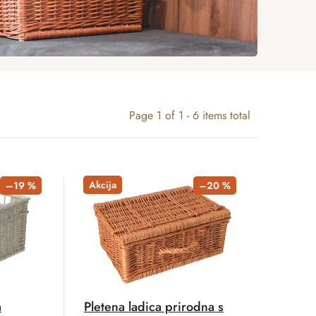
Page
1
of
1
-
6
items total
Akcija
–19 %
–20 %
a
Pletena ladica prirodna s