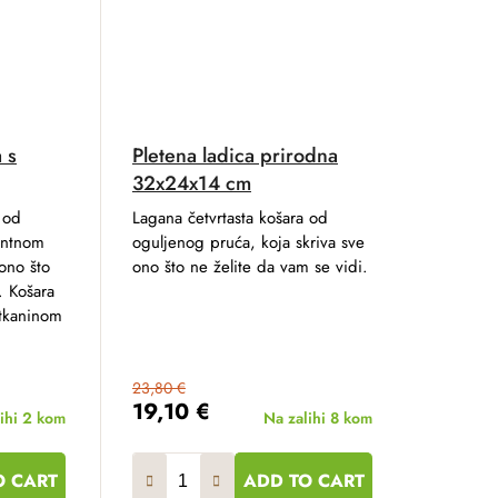
a s
Pletena ladica prirodna
32x24x14 cm
 od
Lagana četvrtasta košara od
antnom
oguljenog pruća, koja skriva sve
ono što
ono što ne želite da vam se vidi.
. Košara
 tkaninom
23,80 €
19,10 €
ihi
2 kom
Na zalihi
8 kom
O CART
ADD TO CART