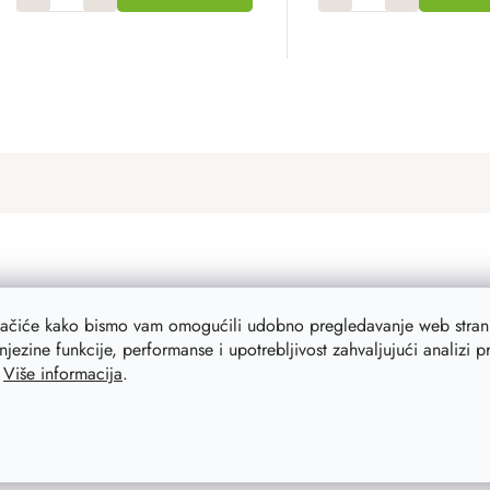
L
i
s
t
i
n
g
c
o
lačiće kako bismo vam omogućili udobno pregledavanje web strani
n
njezine funkcije, performanse i upotrebljivost zahvaljujući analizi 
t
.
Više informacija
.
r
o
l
s