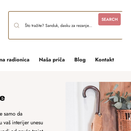
SEARCH
tna radionica
Naša priča
Blog
Kontakt
ce
 ne samo da
 vaš interijer unesu