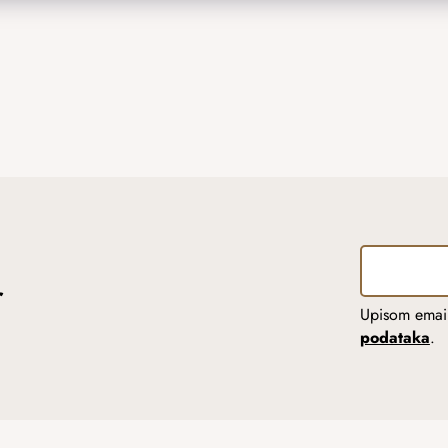
r
Upisom email
podataka
.