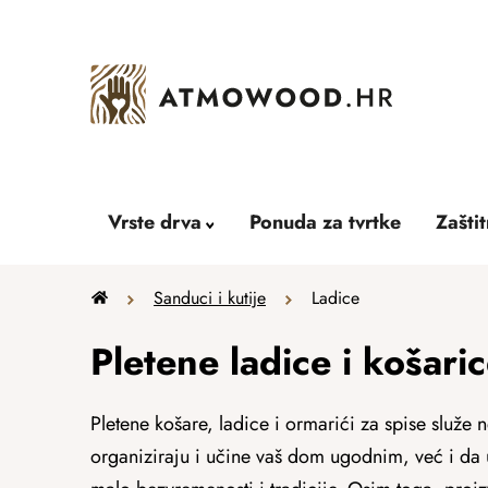
Skip
to
content
Vrste drva
Ponuda za tvrtke
Zašti
Home
Sanduci i kutije
Ladice
Pletene ladice i košari
Pletene košare, ladice i ormarići za spise služe
organiziraju i učine vaš dom ugodnim, već i da u