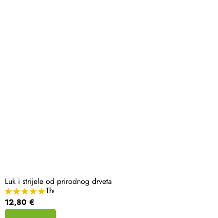
Luk i strijele od prirodnog drveta
The
average
12,80 €
product
rating
is