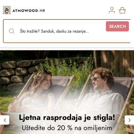
Skip
to
content
SHO
SEARCH
CAR
U
n
e
s
i
t
e
u
g
Ljetna rasprodaja je stigla!
o
Previous
Nex
Uštedite do 20 % na omiljenim
đ