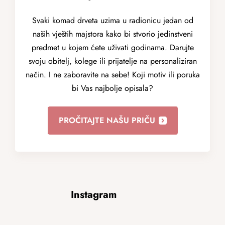
Svaki komad drveta uzima u radionicu jedan od
naših vještih majstora kako bi stvorio jedinstveni
predmet u kojem ćete uživati godinama. Darujte
svoju obitelj, kolege ili prijatelje na personaliziran
način. I ne zaboravite na sebe! Koji motiv ili poruka
bi Vas najbolje opisala?
PROČITAJTE NAŠU PRIČU
F
Instagram
o
o
t