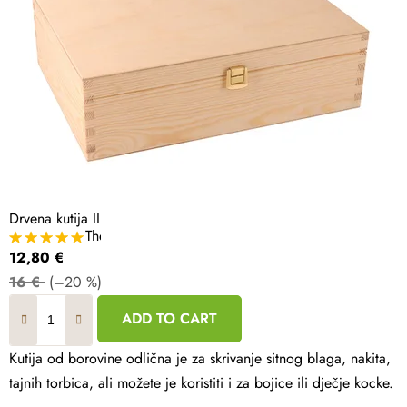
Drvena kutija II
The
average
12,80 €
product
rating
16 €
(–20 %)
is
5,0
out
ADD TO CART
of
5
stars.
Kutija od borovine odlična je za skrivanje sitnog blaga, nakita,
tajnih torbica, ali možete je koristiti i za bojice ili dječje kocke.