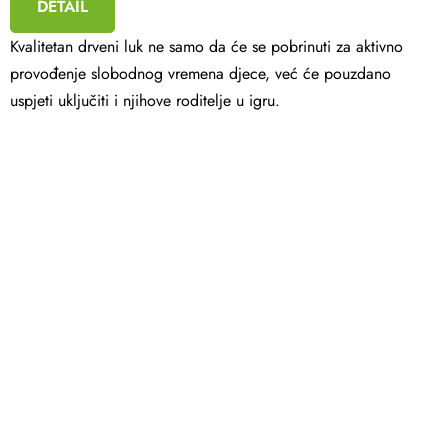
DETAIL
5,0
out
of
Kvalitetan drveni luk ne samo da će se pobrinuti za aktivno
5
stars.
provođenje slobodnog vremena djece, već će pouzdano
uspjeti uključiti i njihove roditelje u igru.