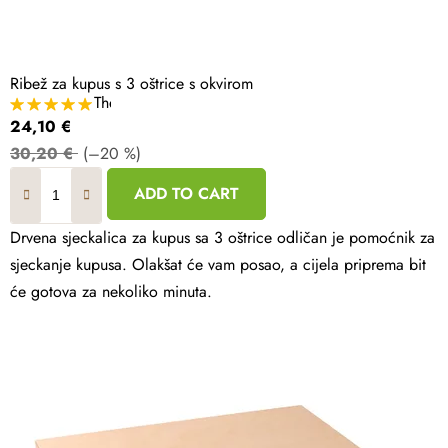
Ribež za kupus s 3 oštrice s okvirom
The
average
24,10 €
product
rating
30,20 €
(–20 %)
is
5,0
out
ADD TO CART
of
5
stars.
Drvena sjeckalica za kupus sa 3 oštrice odličan je pomoćnik za
sjeckanje kupusa. Olakšat će vam posao, a cijela priprema bit
će gotova za nekoliko minuta.