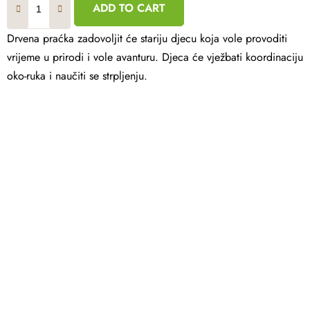
out
ADD TO CART
of
5
stars.
Drvena praćka zadovoljit će stariju djecu koja vole provoditi
vrijeme u prirodi i vole avanturu. Djeca će vježbati koordinaciju
oko-ruka i naučiti se strpljenju.