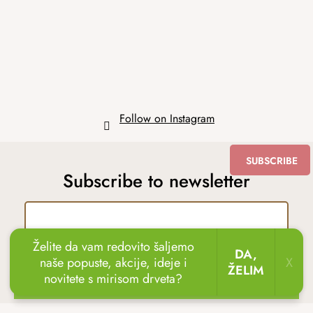
e
r
Follow on Instagram
SUBSCRIBE
Subscribe to newsletter
Želite da vam redovito šaljemo
Upisom emaila slažete se s uvjetima
zaštite
DA,
naše popuste, akcije, ideje i
X
osobnih podataka
.
ŽELIM
novitete s mirisom drveta?
🏖️🌴
Uživajte u odmoru u vrtu!
Drvene ležaljke
sada uz popust
do 20 %.
🌞