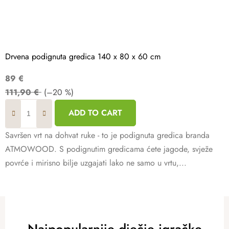
Drvena podignuta gredica 140 x 80 x 60 cm
89 €
111,90 €
(–20 %)
ADD TO CART
Savršen vrt na dohvat ruke - to je podignuta gredica branda
ATMOWOOD. S podignutim gredicama ćete jagode, svježe
povrće i mirisno bilje uzgajati lako ne samo u vrtu,...
Najpopularnije dječje igračke