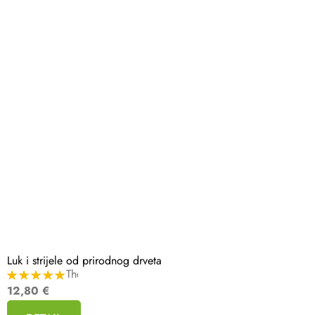
Luk i strijele od prirodnog drveta
The
average
12,80 €
product
rating
is