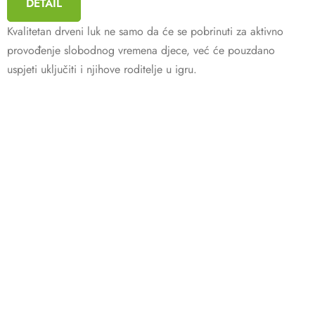
DETAIL
5,0
out
of
Kvalitetan drveni luk ne samo da će se pobrinuti za aktivno
5
stars.
provođenje slobodnog vremena djece, već će pouzdano
uspjeti uključiti i njihove roditelje u igru.