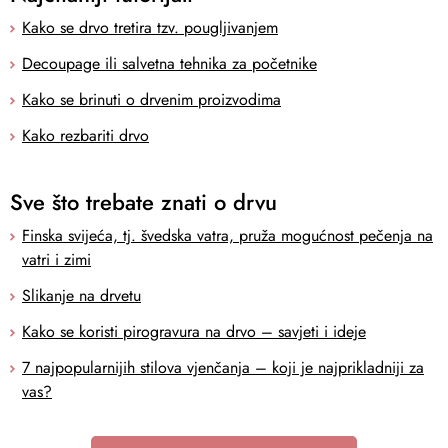
Kako se drvo tretira tzv. pougljivanjem
Decoupage ili salvetna tehnika za početnike
Kako se brinuti o drvenim proizvodima
Kako rezbariti drvo
Sve što trebate znati o drvu
Finska svijeća, tj. švedska vatra, pruža mogućnost pečenja na
vatri i zimi
Slikanje na drvetu
Kako se koristi pirogravura na drvo – savjeti i ideje
7 najpopularnijih stilova vjenčanja – koji je najprikladniji za
vas?