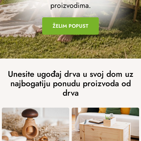
a
proizvodima.
j
d
ŽELIM POPUST
r
v
a
u
s
v
Unesite ugođaj drva u svoj dom uz
o
najbogatiju ponudu proizvoda od
j
drva
d
o
m
u
z
n