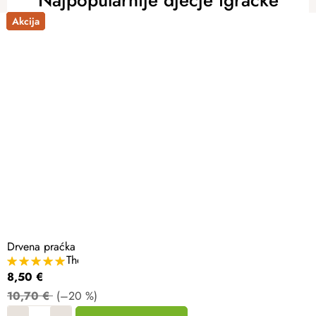
Akcija
Akcija
Akcija
Akcija
Akcija
Drvena praćka
The
average
8,50 €
product
rating
10,70 €
(–20 %)
is
5,0