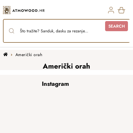
Skip
to
content
SHO
SEARCH
CAR
Home
Američki orah
Američki orah
F
Instagram
o
o
t
e
r