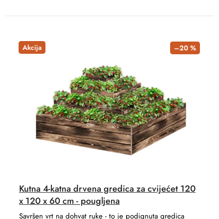
Akcija
–20 %
Kutna 4-katna drvena gredica za cvijećet 120
x 120 x 60 cm - pougljena
Savršen vrt na dohvat ruke - to je podignuta gredica