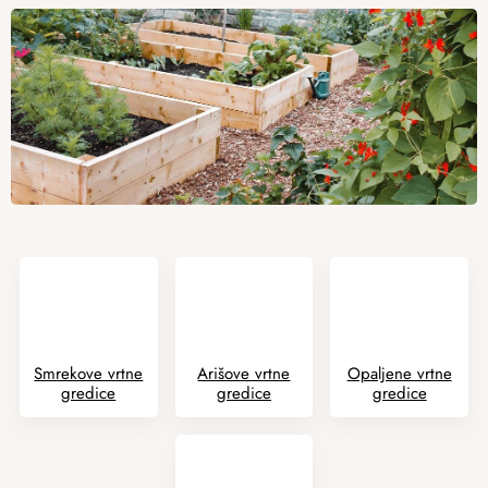
Smrekove vrtne
Arišove vrtne
Opaljene vrtne
gredice
gredice
gredice