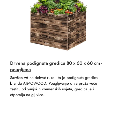
r
t
t
s
i
n
g
Drvena podignuta gredica 80 x 60 x 60 cm -
pougljena
Savršen vrt na dohvat ruke - to je podignuta gredica
branda ATMOWOOD. Pougljivanje drva pruža veću
zaštitu od vanjskih vremenskih uvjeta, gredica je i
otpornija na gljivice...