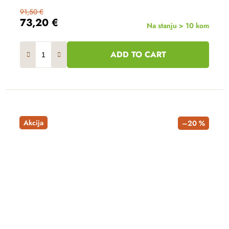
91,50 €
73,20 €
Na stanju > 10 kom
ADD TO CART
Akcija
–20 %