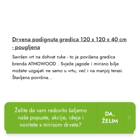
Drvena podignuta gredica 120 x 120 x 40 cm
- pougljena
Savršen vrt na dohvat ruke - to je povišena gredica
brenda ATMOWOOD . Svježe jagode i mirisno bilje
možete uzgajati ne samo u vrtu, već i na manjoj terasi.
Štavljena površina...
Želite da vam redovito šaljemo
DA,
naše popuste, akcije, ideje i
X
ŽELIM
novitete s mirisom drveta?
🏖️🌴
Uživajte u odmoru u vrtu!
Drvene ležaljke
sada uz popust
do 20 %.
🌞