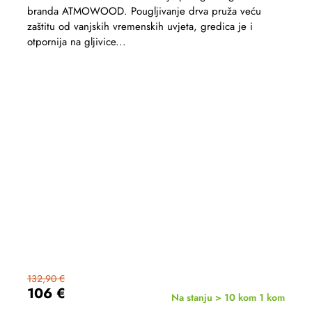
branda ATMOWOOD. Pougljivanje drva pruža veću
zaštitu od vanjskih vremenskih uvjeta, gredica je i
otpornija na gljivice...
132,90 €
106 €
Na stanju > 10 kom
1 kom