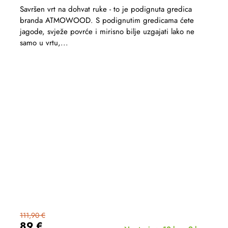
Savršen vrt na dohvat ruke - to je podignuta gredica
branda ATMOWOOD. S podignutim gredicama ćete
jagode, svježe povrće i mirisno bilje uzgajati lako ne
samo u vrtu,...
111,90 €
89 €