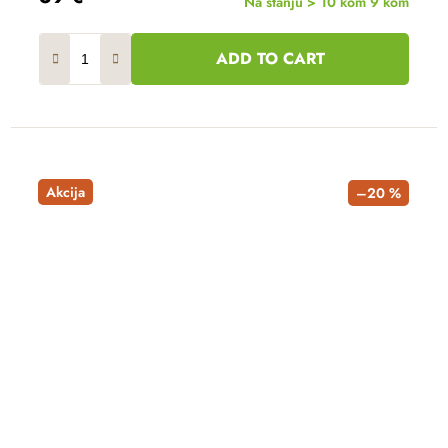
Na stanju > 10 kom
9 kom
ADD TO CART
Akcija
–20 %