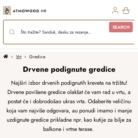
Skip
to
content
SHO
SEARCH
CAR
Home
Vrt
Gredice
Drvene podignute gredice
Najširi izbor drvenih podignutih kreveta na tržištu!
Drvene povišene gredice olakšat će vam rad u vrtu, a
postat će i dobrodošao ukras vrta. Odaberite veličinu
koja vam najviše odgovara, au ponudi imamo i manje
uzdignute gredice prikladne npr. kao kutije za bilje za
balkone i vrtne terase.