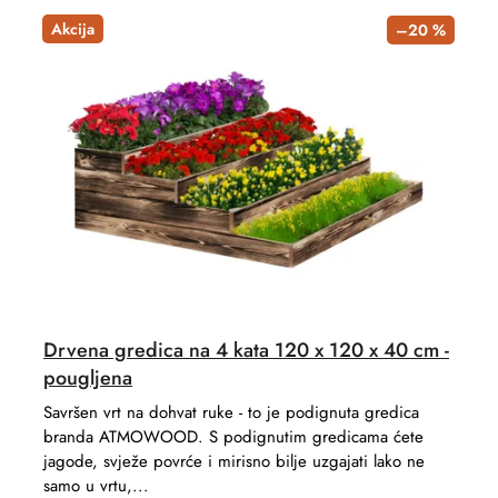
Akcija
–20 %
Drvena gredica na 4 kata 120 x 120 x 40 cm -
pougljena
Savršen vrt na dohvat ruke - to je podignuta gredica
branda ATMOWOOD. S podignutim gredicama ćete
jagode, svježe povrće i mirisno bilje uzgajati lako ne
samo u vrtu,...