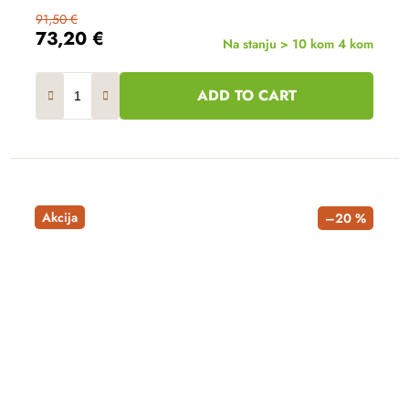
91,50 €
73,20 €
Na stanju > 10 kom
4 kom
ADD TO CART
Akcija
–20 %