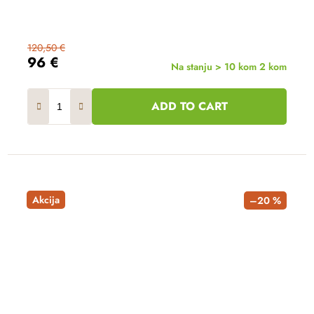
120,50 €
96 €
Na stanju > 10 kom
2 kom
ADD TO CART
Akcija
–20 %