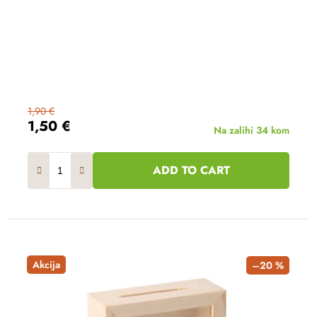
1,90 €
1,50 €
Na zalihi
34 kom
ADD TO CART
Akcija
–20 %