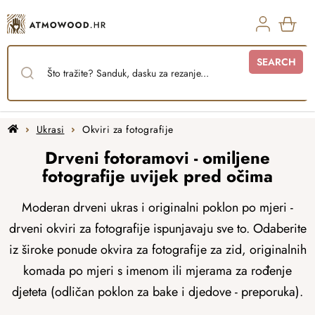
Skip
to
content
SHO
SEARCH
CAR
Home
Ukrasi
Okviri za fotografije
Drveni fotoramovi - omiljene
fotografije uvijek pred očima
Moderan drveni ukras i originalni poklon po mjeri -
drveni okviri za fotografije ispunjavaju sve to. Odaberite
iz široke ponude okvira za fotografije za zid, originalnih
komada po mjeri s imenom ili mjerama za rođenje
djeteta (odličan poklon za bake i djedove - preporuka).