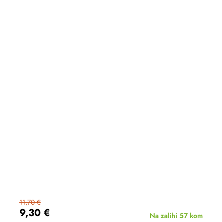
11,70 €
9,30 €
Na zalihi
57 kom