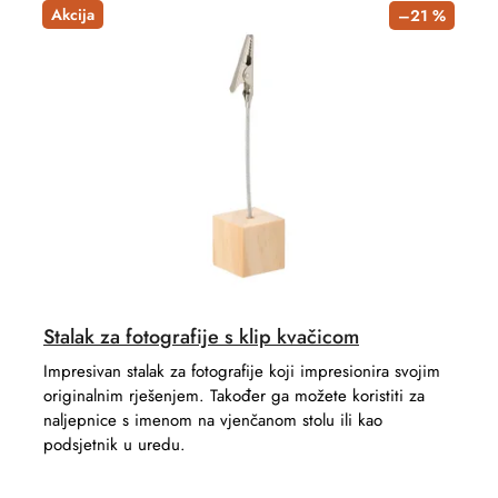
t
d
Akcija
–21 %
s
u
o
c
r
t
t
s
i
n
g
Stalak za fotografije s klip kvačicom
Impresivan stalak za fotografije koji impresionira svojim
originalnim rješenjem. Također ga možete koristiti za
naljepnice s imenom na vjenčanom stolu ili kao
podsjetnik u uredu.