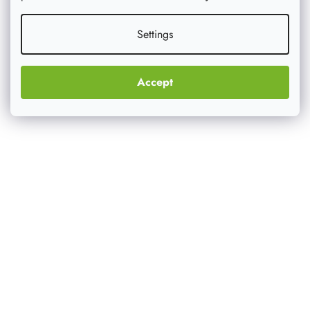
Drveni stalak za fotografije III
Settings
Drveni stalak u prirodnom drvu prikladan je, na primjer,
za postavljanje obiteljske fotografije. Ovaj stalak
prekrasnog dizajna savršeno će se uklopiti u vaš dom.
Accept