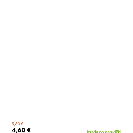
5,80 €
4,60 €
Izrada po narudžbi