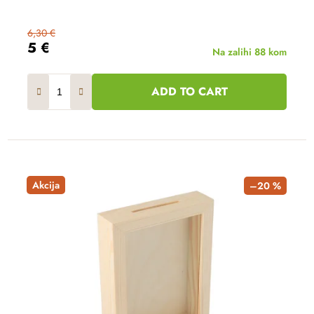
6,30 €
5 €
Na zalihi
88 kom
ADD TO CART
Akcija
–20 %