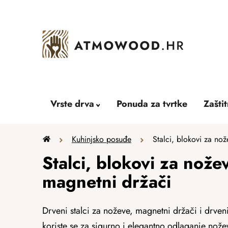
Skip
to
content
Vrste drva
Ponuda za tvrtke
Zašti
Home
Kuhinjsko posuđe
Stalci, blokovi za nož
Stalci, blokovi za nožev
magnetni držači
Drveni stalci za noževe, magnetni držači i drven
koriste se za sigurno i elegantno odlaganje nože