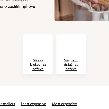
o zaštititi njihovu
Stalci i
Magnetni
blokovi za
držači za
noževe
noževe
estsellers
Least expensive
Most expensive