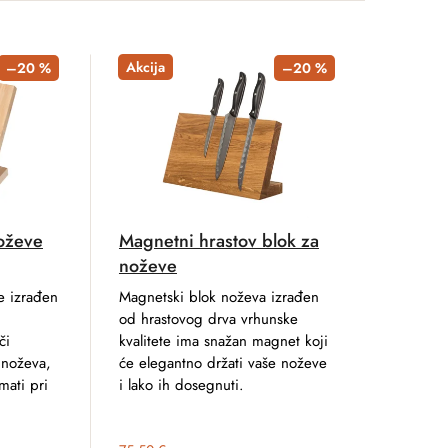
Akcija
–20 %
–20 %
oževe
Magnetni hrastov blok za
noževe
e izrađen
Magnetski blok noževa izrađen
od hrastovog drva vrhunske
či
kvalitete ima snažan magnet koji
 noževa,
će elegantno držati vaše noževe
mati pri
i lako ih dosegnuti.