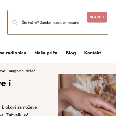
SEARCH
tna radionica
Naša priča
Blog
Kontakt
eve i magnetni držači
e i
i blokovi za noževe
va. Zahvaljujući