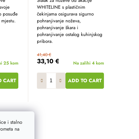
eve
Stalak za noževe od akacije
svoje
WHITELINE s plastičnim
ko posuđe
čekinjama osigurava sigurno
 mjestu.
pohranjivanje noževa,
pohranjivanje škara i
pohranjivanje ostalog kuhinjskog
pribora.
41,40 €
33,10 €
hi
25 kom
Na zalihi
4 kom
O CART
ADD TO CART
ce i stalno
prometa na