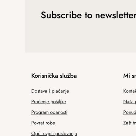
Subscribe to newslette
Korisnička služba
Mi s
Dostava i plaćanje
Kontak
Praćenje pošiljke
Naša 
Program odanosti
Ponuda
Povrat robe
Zaštit
Opći uvjeti poslovanja