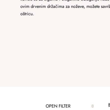
ovim drvenim držačima za noževe, možete savršen
oštricu.
S
P
B
OPEN FILTER
i
r