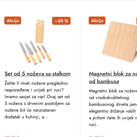
Akcija
Akcija
–20 %
Set od 5 noževa sa stalkom
Magnetni blok za n
od bambusa
Želite li imati noževe pregledno
raspoređene i uvijek pri ruci?
Magnetni blok za nožev
Imamo savjet za vas! Ovaj set od
od visokokvalitetnog
5 noževa s drvenim postoljem za
bambusovog drveta jam
noževe bit će neizostavan
elegantno držanje vaših
dodatak u kuhinji, a...
a pritom ćete ih uvijek i
ruci.