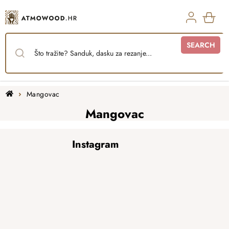
Skip
to
content
SHO
SEARCH
CAR
Home
Mangovac
Mangovac
F
Instagram
o
o
t
e
r