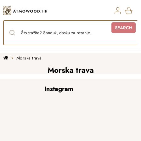
Skip
to
content
SHO
SEARCH
CAR
Home
Morska trava
Morska trava
F
Instagram
o
o
t
e
r