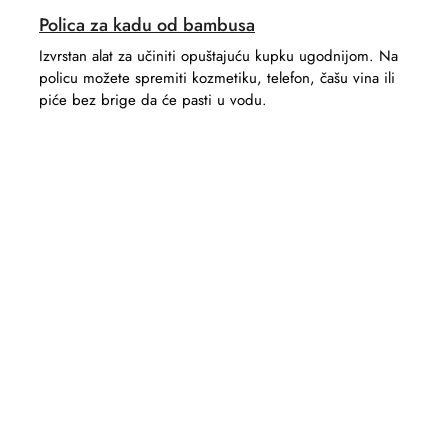
Polica za kadu od bambusa
Izvrstan alat za učiniti opuštajuću kupku ugodnijom. Na
policu možete spremiti kozmetiku, telefon, čašu vina ili
piće bez brige da će pasti u vodu.