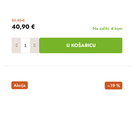
51,10 €
40,90 €
Na zalihi
4 kom
U KOŠARICU
Akcija
–19 %