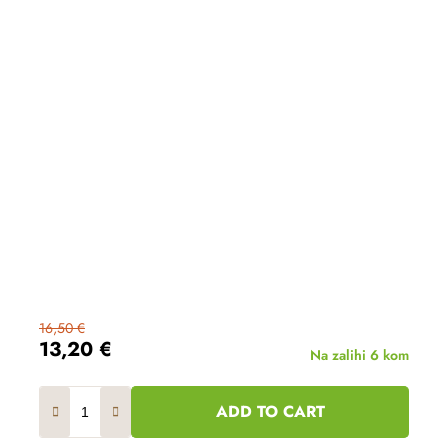
16,50 €
13,20 €
Na zalihi
6 kom
ADD TO CART