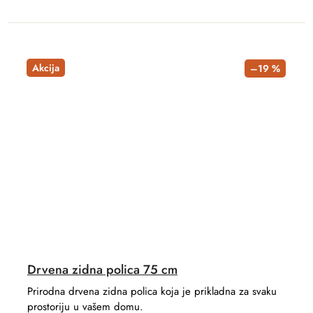
Akcija
–19 %
Drvena zidna polica 75 cm
Prirodna drvena zidna polica koja je prikladna za svaku
prostoriju u vašem domu.