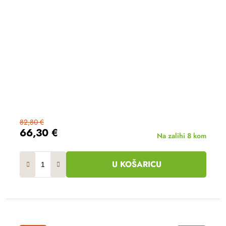
82,80 €
66,30 €
Na zalihi
8 kom
U KOŠARICU