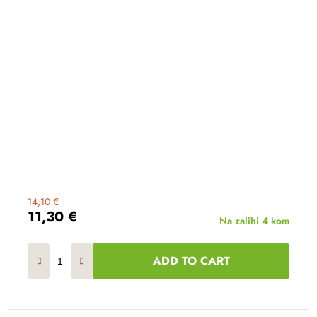
14,10 €
11,30 €
Na zalihi
4 kom
ADD TO CART