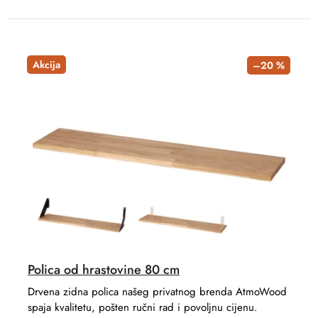
Akcija
–20 %
Polica od hrastovine 80 cm
Drvena zidna polica našeg privatnog brenda AtmoWood
spaja kvalitetu, pošten ručni rad i povoljnu cijenu.