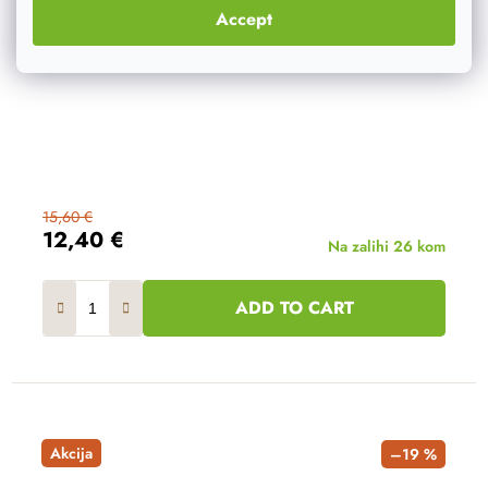
Accept
15,60 €
12,40 €
Na zalihi
26 kom
ADD TO CART
Akcija
–19 %