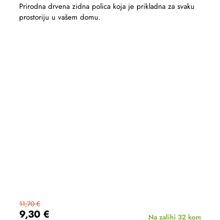
Prirodna drvena zidna polica koja je prikladna za svaku
prostoriju u vašem domu.
11,70 €
9,30 €
Na zalihi
32 kom