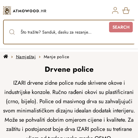
Skip
to
content
SHO
SEARCH
CAR
Home
Namještaj
Manje police
Drvene police
IZARI drvene zidne police nude skrivene okove i
industrijske konzole. Ručno rađeni okovi su plastificirani
(crno, bijelo). Police od masivnog drva su zahvaljujući
svom minimalističkom dizajnu idealan dodatak interijeru.
Može se pohvaliti dobrim omjerom cijene i kvalitete. Za
zaštitu i postojanost boje drva IZARI police su tretirane