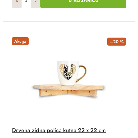
U KOŠARICU
Akcija
–20 %
Drvena zidna polica kutna 22 x 22 cm