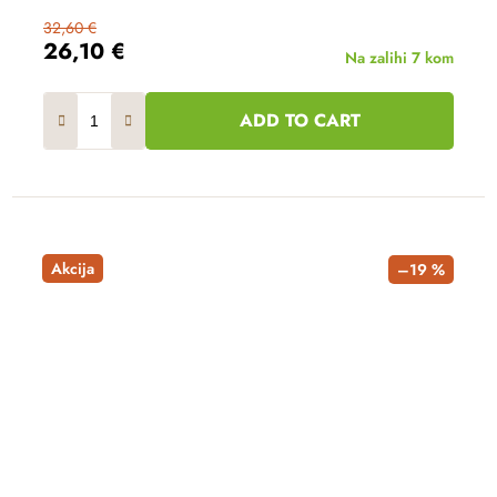
32,60 €
26,10 €
Na zalihi
7 kom
ADD TO CART
Akcija
–19 %