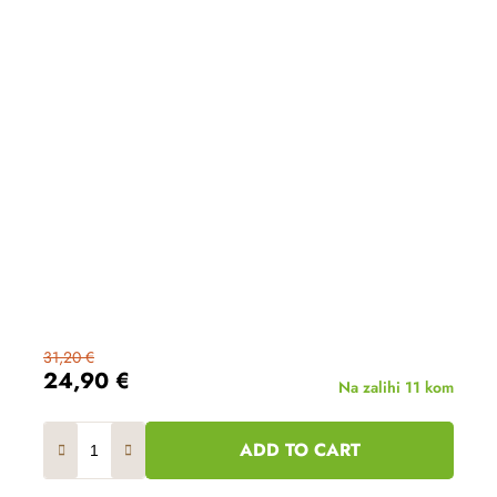
31,20 €
24,90 €
Na zalihi
11 kom
ADD TO CART