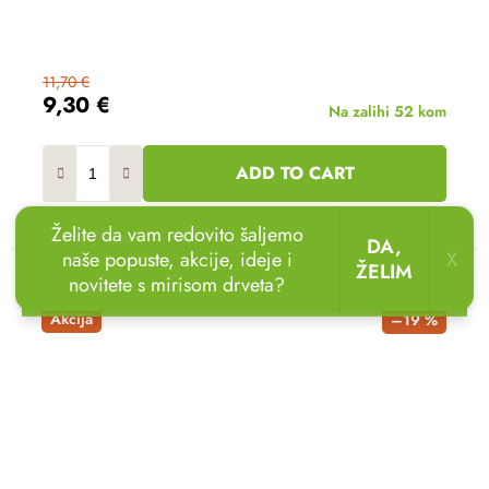
11,70 €
9,30 €
Na zalihi
52 kom
ADD TO CART
Želite da vam redovito šaljemo
DA,
naše popuste, akcije, ideje i
X
ŽELIM
novitete s mirisom drveta?
🏖️🌴
Uživajte u odmoru u vrtu!
Drvene ležaljke
sada uz popust
do 20 %.
🌞
Akcija
–19 %