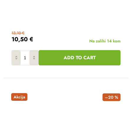
13,10 €
10,50 €
Na zalihi
14 kom
ADD TO CART
Akcija
–20 %