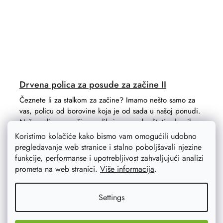
Drvena polica za posude za začine II
Čeznete li za stalkom za začine? Imamo nešto samo za
vas, policu od borovine koja je od sada u našoj ponudi.
Naše police za začine razlikuju se po kvaliteti od onih
koje su...
Koristimo kolačiće kako bismo vam omogućili udobno
pregledavanje web stranice i stalno poboljšavali njezine
funkcije, performanse i upotrebljivost zahvaljujući analizi
prometa na web stranici.
Više informacija
.
Settings