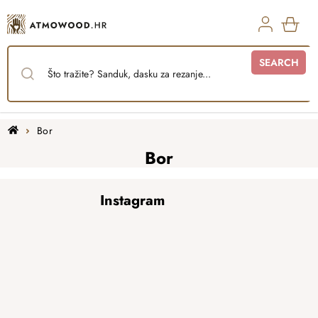
Skip
to
content
SHO
SEARCH
CAR
Home
Bor
Bor
F
Instagram
o
o
t
e
r