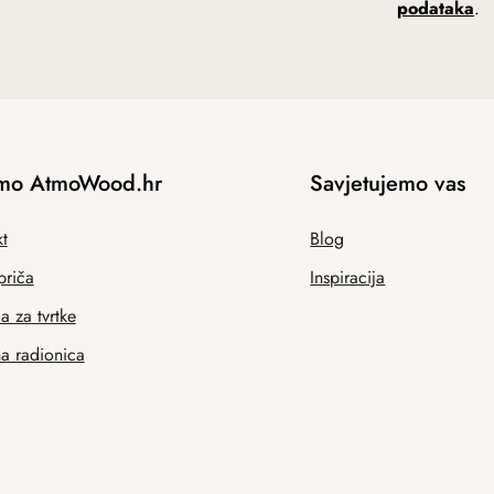
podataka
.
mo AtmoWood.hr
Savjetujemo vas
t
Blog
priča
Inspiracija
 za tvrtke
na radionica