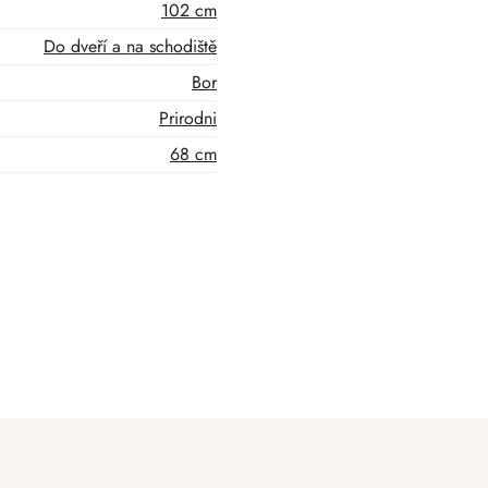
102 cm
Do dveří a na schodiště
Bor
Prirodni
68 cm