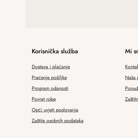
Korisnička služba
Mi s
Dostava i plaćanje
Kontak
Praćenje pošiljke
Naša 
Program odanosti
Ponuda
Povrat robe
Zaštit
Opći uvjeti poslovanja
Zaštita osobnih podataka