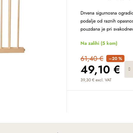
Drvena sigurnosna ogradic
podalje od raznih opasnosti
pouzdana je pri svakodnev
Na zalihi
(5 kom)
61,40 €
–20 %
49,10 €
39,30 € excl. VAT
Measure price: