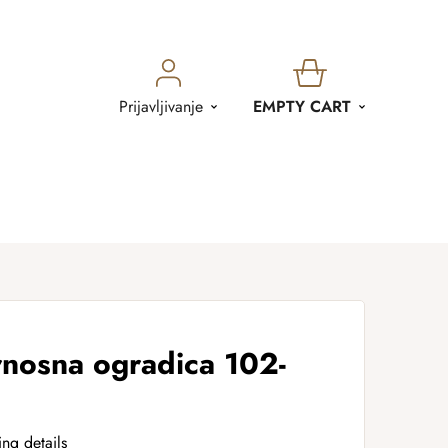
SHOPPING
Prijavljivanje
EMPTY CART
CART
rnosna ogradica 102-
ing details