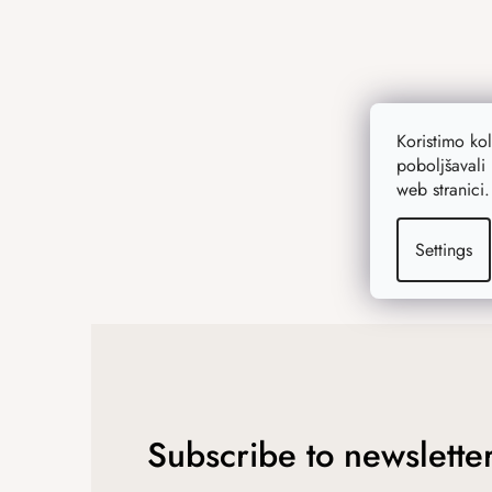
t
e
r
Koristimo ko
poboljšavali 
web stranici
Settings
Subscribe to newslette