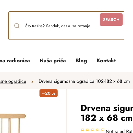
SEARCH
tna radionica
Naša priča
Blog
Kontakt
osne ogradice
Drvena sigurnosna ogradica 102-182 x 68 cm
–20 %
Drvena sigu
182 x 68 cm
Not rated
Rat