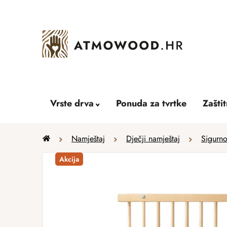
Skip
to
content
Vrste drva
Ponuda za tvrtke
Zašti
Home
Namještaj
Dječji namještaj
Sigurn
Akcija