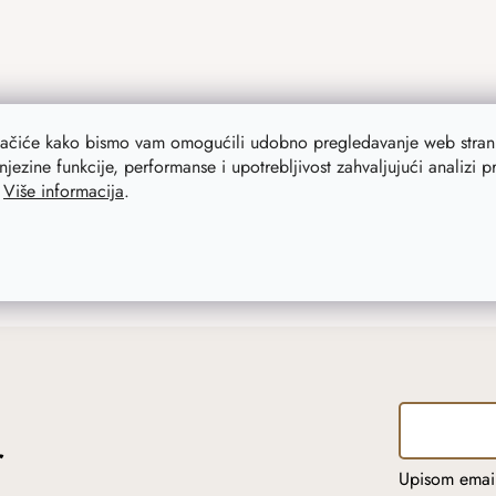
lačiće kako bismo vam omogućili udobno pregledavanje web strani
njezine funkcije, performanse i upotrebljivost zahvaljujući analizi 
.
Više informacija
.
r
Upisom email