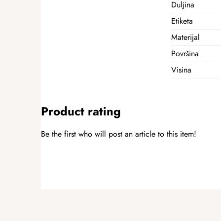
Duljina
Etiketa
Materijal
Površina
Visina
Product rating
Be the first who will post an article to this item!
ADD A RATING
F
o
o