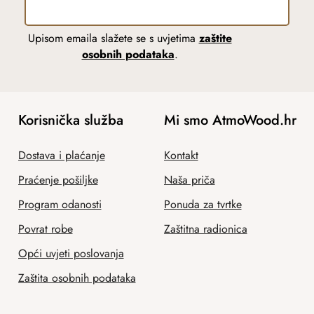
Upisom emaila slažete se s uvjetima
zaštite
osobnih podataka
.
Korisnička služba
Mi smo AtmoWood.hr
Dostava i plaćanje
Kontakt
Praćenje pošiljke
Naša priča
Program odanosti
Ponuda za tvrtke
Povrat robe
Zaštitna radionica
Opći uvjeti poslovanja
Zaštita osobnih podataka