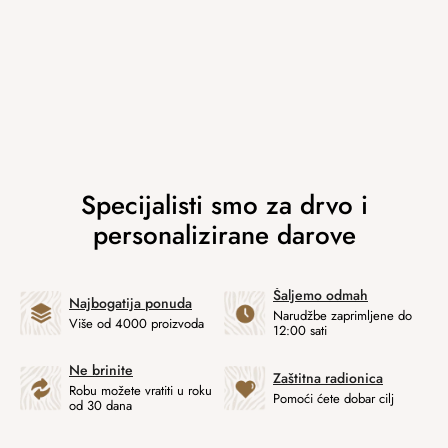
Šaljemo odmah
Najbogatija ponuda
Narudžbe zaprimljene do
Više od 4000 proizvoda
12:00 sati
Ne brinite
Zaštitna radionica
Robu možete vratiti u roku
Pomoći ćete dobar cilj
od 30 dana