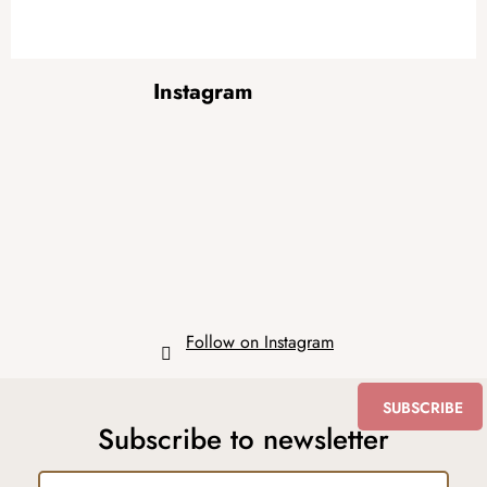
F
Instagram
o
o
t
e
r
Follow on Instagram
SUBSCRIBE
Subscribe to newsletter