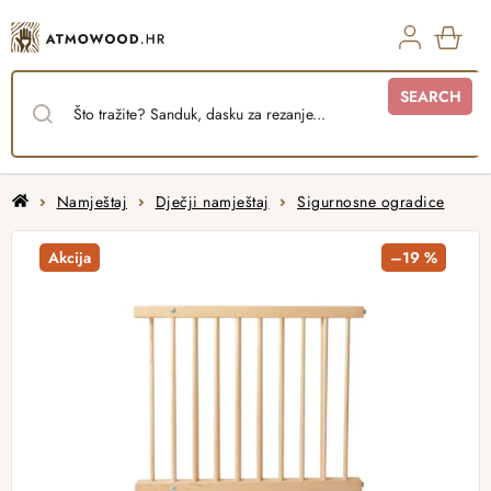
Skip
to
content
SHO
SEARCH
CAR
Home
Namještaj
Dječji namještaj
Sigurnosne ogradice
Akcija
–19 %