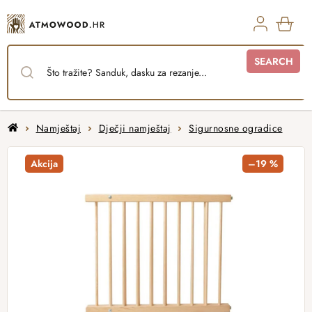
Skip
to
content
SHO
SEARCH
CAR
Home
Namještaj
Dječji namještaj
Sigurnosne ogradice
Akcija
–19 %