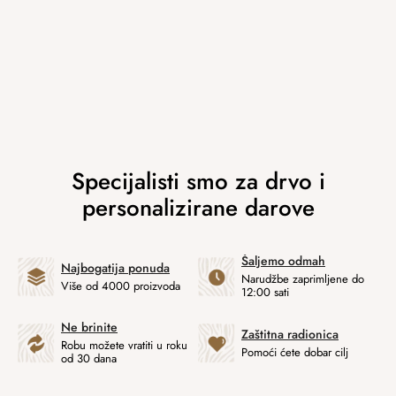
Šaljemo odmah
Najbogatija ponuda
Narudžbe zaprimljene do
Više od 4000 proizvoda
12:00 sati
Ne brinite
Zaštitna radionica
Robu možete vratiti u roku
Pomoći ćete dobar cilj
od 30 dana