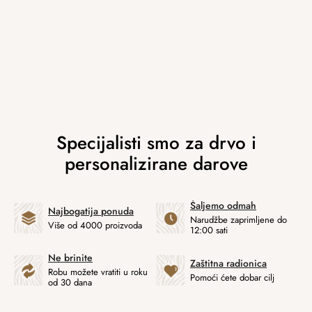
Šaljemo odmah
Najbogatija ponuda
Narudžbe zaprimljene do
Više od 4000 proizvoda
12:00 sati
Ne brinite
Zaštitna radionica
Robu možete vratiti u roku
Pomoći ćete dobar cilj
od 30 dana