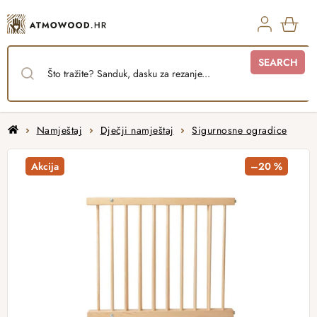
Skip
to
content
SHO
SEARCH
CAR
Home
Namještaj
Dječji namještaj
Sigurnosne ogradice
Akcija
–20 %