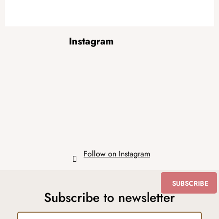
F
Instagram
o
o
t
e
r
Follow on Instagram
SUBSCRIBE
Subscribe to newsletter