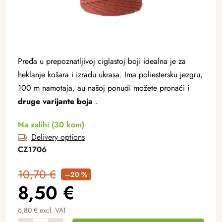
Pređa u prepoznatljivoj ciglastoj boji idealna je za
heklanje košara i izradu ukrasa. Ima poliestersku jezgru,
100 m namotaja, au našoj ponudi možete pronaći i
druge varijante boja
.
Na zalihi
(30 kom)
Delivery options
CZ1706
10,70 €
–20 %
8,50 €
6,80 € excl. VAT