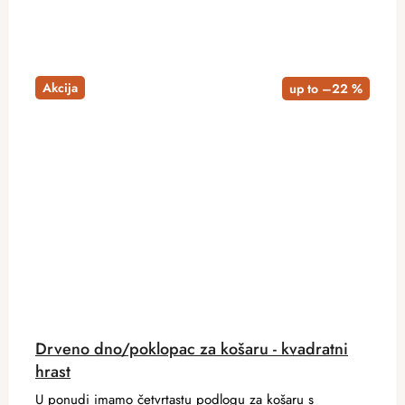
Akcija
up to –22 %
Drveno dno/poklopac za košaru - kvadratni
hrast
U ponudi imamo četvrtastu podlogu za košaru s