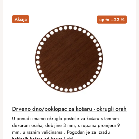
Akcija
up to –22 %
Drveno dno/poklopac za košaru - okrugli orah
U ponudi imamo okruglo postolje za košaru s tamnim
dekorom oraha, debljine 3 mm, s rupama promjera 9
mm, u raznim veličinama . Pogodan je za izradu
heklanih košara od konca i niti.