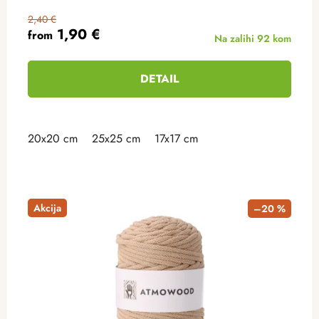
2,40 €
1,90 €
from
Na zalihi
92 kom
DETAIL
20x20 cm
25x25 cm
17x17 cm
Akcija
–20 %