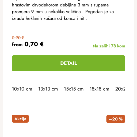
hrastovim drvodekorom debljine 3 mm s rupama
promjera 9 mm u nekoliko veličina . Pogodan je za
izradu heklanih košara od konca i niti.
0,90 €
0,70 €
from
Na zalihi
78 kom
DETAIL
10x10 cm
13x13 cm
15x15 cm
18x18 cm
20x20 cm
Akcija
–20 %