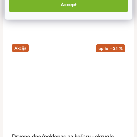
Accept
ADD TO CART
Akcija
up to –21 %
Drveno dno/poklopac za košaru - okruglo