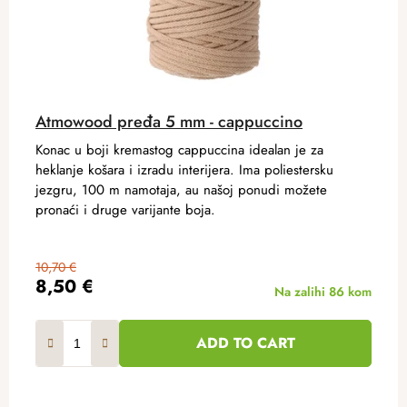
Atmowood pređa 5 mm - cappuccino
Konac u boji kremastog cappuccina idealan je za
heklanje košara i izradu interijera. Ima poliestersku
jezgru, 100 m namotaja, au našoj ponudi možete
pronaći i druge varijante boja.
10,70 €
8,50 €
Na zalihi
86 kom
ADD TO CART