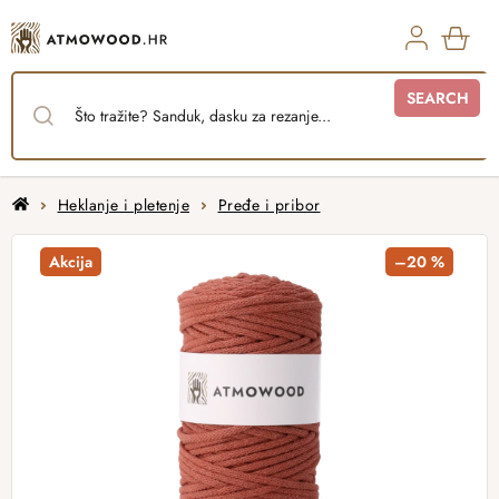
Skip
to
content
SHO
SEARCH
CAR
Home
Heklanje i pletenje
Pređe i pribor
Akcija
–20 %