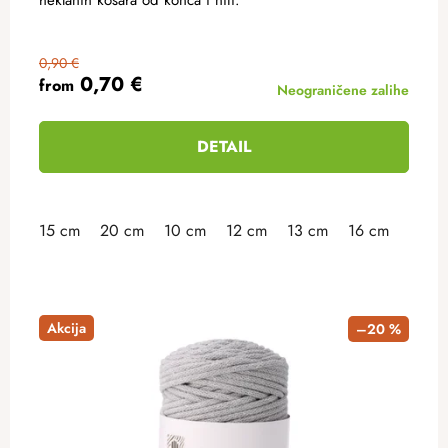
0,90 €
0,70 €
from
Neograničene zalihe
DETAIL
15 cm
20 cm
10 cm
12 cm
13 cm
16 cm
18 c
Akcija
–20 %