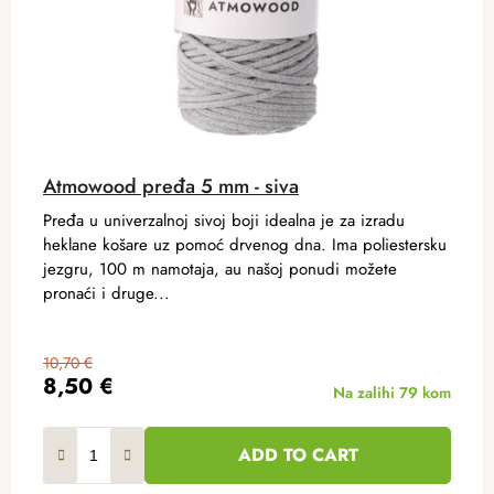
Atmowood pređa 5 mm - siva
Pređa u univerzalnoj sivoj boji idealna je za izradu
heklane košare uz pomoć drvenog dna. Ima poliestersku
jezgru, 100 m namotaja, au našoj ponudi možete
pronaći i druge...
10,70 €
8,50 €
Na zalihi
79 kom
ADD TO CART