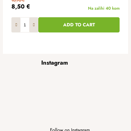
10,70 €
8,50 €
Na zalihi
40 kom
ADD TO CART
F
Instagram
o
o
t
e
r
Follow on Instagram