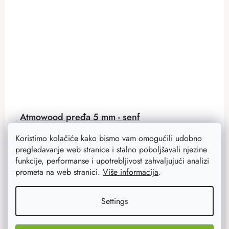
Atmowood pređa 5 mm - senf
Pređa atraktivne boje senfa idealna je za heklanje košara
Koristimo kolačiće kako bismo vam omogućili udobno
i izradu interijera. Ima poliestersku jezgru, 100 m
pregledavanje web stranice i stalno poboljšavali njezine
namotaja, au našoj ponudi možete pronaći i druge
funkcije, performanse i upotrebljivost zahvaljujući analizi
varijante boja .
prometa na web stranici.
Više informacija
.
10,70 €
Settings
8,50 €
Na zalihi
55 kom