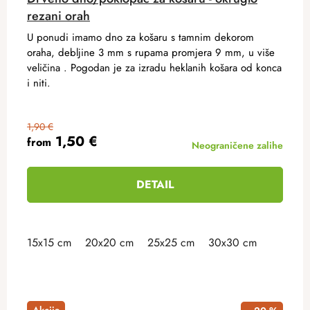
rezani orah
U ponudi imamo dno za košaru s tamnim dekorom
oraha, debljine 3 mm s rupama promjera 9 mm, u više
veličina . Pogodan je za izradu heklanih košara od konca
i niti.
1,90 €
1,50 €
from
Neograničene zalihe
DETAIL
15x15 cm
20x20 cm
25x25 cm
30x30 cm