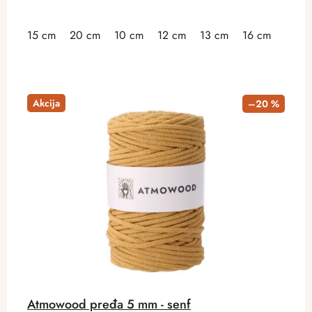
15 cm
20 cm
10 cm
12 cm
13 cm
16 cm
18 c
Akcija
–20 %
Atmowood pređa 5 mm - senf