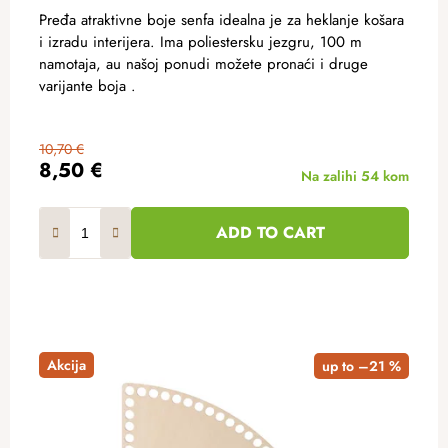
Pređa atraktivne boje senfa idealna je za heklanje košara
i izradu interijera. Ima poliestersku jezgru, 100 m
namotaja, au našoj ponudi možete pronaći i druge
varijante boja .
10,70 €
8,50 €
Na zalihi
54 kom
ADD TO CART
Akcija
up to –21 %