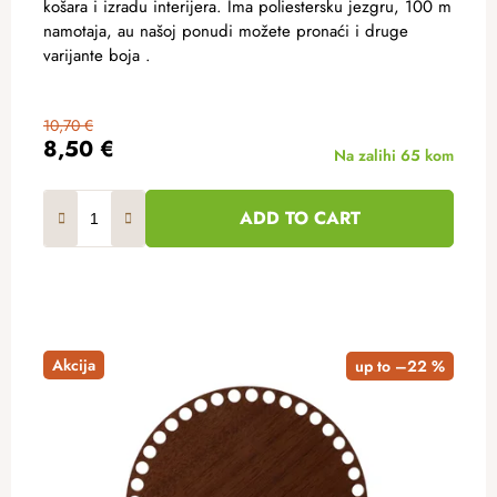
košara i izradu interijera. Ima poliestersku jezgru, 100 m
namotaja, au našoj ponudi možete pronaći i druge
varijante boja .
10,70 €
8,50 €
Na zalihi
65 kom
ADD TO CART
Akcija
up to –22 %