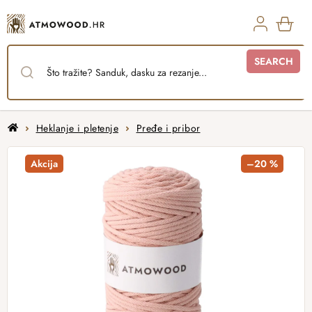
Skip
to
content
SHO
SEARCH
CAR
Home
Heklanje i pletenje
Pređe i pribor
Akcija
–20 %