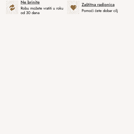
Ne brinite
Zaštitna radionica
Robu možete vratiti u roku
Pomoći ćete dobar cilj
od 30 dana