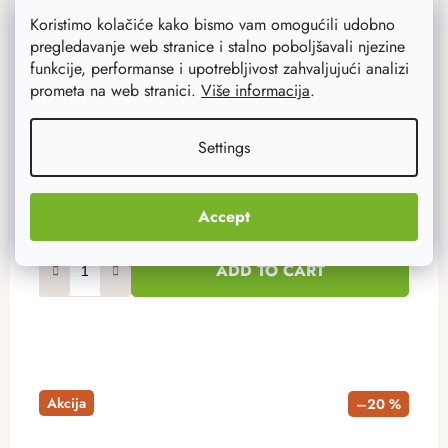
Koristimo kolačiće kako bismo vam omogućili udobno
Atmowood pređa 5 mm - siva
pregledavanje web stranice i stalno poboljšavali njezine
Pređa u univerzalnoj sivoj boji idealna je za izradu
funkcije, performanse i upotrebljivost zahvaljujući analizi
heklane košare uz pomoć drvenog dna. Ima poliestersku
prometa na web stranici.
Više informacija
.
jezgru, 100 m namotaja, au našoj ponudi možete
pronaći i druge...
Settings
10,70 €
8,50 €
Na zalihi
79 kom
Accept
ADD TO CART
Akcija
–20 %