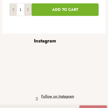
ADD TO CART
F
Instagram
o
o
t
e
r
Follow on Instagram