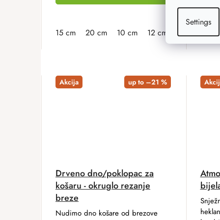
Settings
15 cm
20 cm
10 cm
12 cm
13 cm
16 
Akcija
up to –21 %
Akcij
Drveno dno/poklopac za
Atmo
košaru - okruglo rezanje
bijel
breze
Snježn
heklan
Nudimo dno košare od brezove