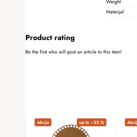
Weight
Materijal
Product rating
Be the first who will post an article to this item!
ADD A RATING
Akcija
up to –22 %
Akcij