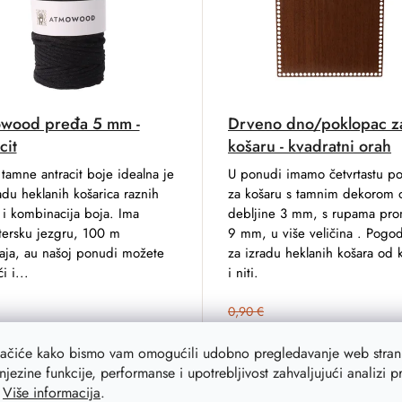
wood pređa 5 mm -
Drveno dno/poklopac z
cit
košaru - kvadratni orah
tamne antracit boje idealna je
U ponudi imamo četvrtastu p
adu heklanih košarica raznih
za košaru s tamnim dekorom 
 i kombinacija boja. Ima
debljine 3 mm, s rupama pro
tersku jezgru, 100 m
9 mm, u više veličina . Pogo
aja, au našoj ponudi možete
za izradu heklanih košara od 
i i...
i niti.
0,90 €
0,70 €
from
Na zalihi
2
lačiće kako bismo vam omogućili udobno pregledavanje web strani
€
0 €
njezine funkcije, performanse i upotrebljivost zahvaljujući analizi 
Na zalihi
29 kom
DETAIL
.
Više informacija
.