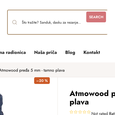
SEARCH
tna radionica
Naša priča
Blog
Kontakt
Atmowood pređa 5 mm - tamno plava
–20 %
Atmowood p
plava
Not rated
Rat