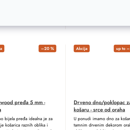
ADD TO CART
cm
18 cm
23 cm
25 cm
30 cm
10x10 cm
35 cm
13x13 cm
40 cm
5 cm
15x
a
–20 %
Akcija
up to 
wood pređa 5 mm -
Drveno dno/poklopac z
a
košaru - srce od oraha
o bijela pređa idealna je za
U ponudi imamo dno za košar
je košarica raznih oblika i
tamnim drvenim dekorom ora