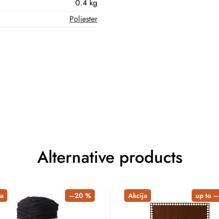
0.4 kg
Poliester
Alternative products
a
–20 %
Akcija
up to 