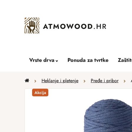
Skip
to
content
Vrste drva
Ponuda za tvrtke
Zašti
Home
Heklanje i pletenje
Pređe i pribor
Akcija