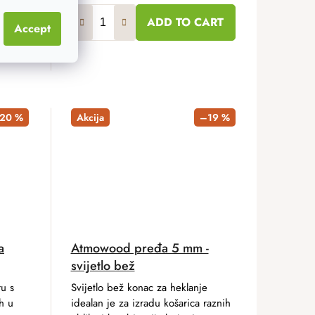
ADD TO CART
Accept
15 cm
8 cm
18x18 cm
20x20 cm
23x23 cm
25x25 cm
30x3
–20 %
Akcija
–19 %
a
Atmowood pređa 5 mm -
svijetlo bež
u s
Svijetlo bež konac za heklanje
h u
idealan je za izradu košarica raznih