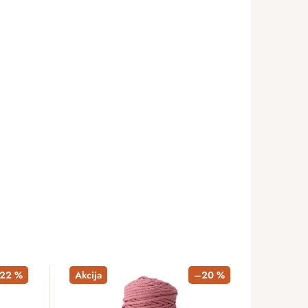
–22 %
Akcija
–20 %