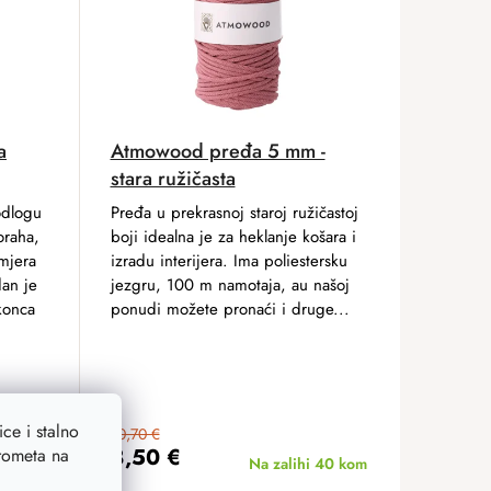
a
Atmowood pređa 5 mm -
stara ružičasta
odlogu
Pređa u prekrasnoj staroj ružičastoj
oraha,
boji idealna je za heklanje košara i
mjera
izradu interijera. Ima poliestersku
dan je
jezgru, 100 m namotaja, au našoj
konca
ponudi možete pronaći i druge...
97 kom
ce i stalno
10,70 €
8,50 €
prometa na
Na zalihi
40 kom