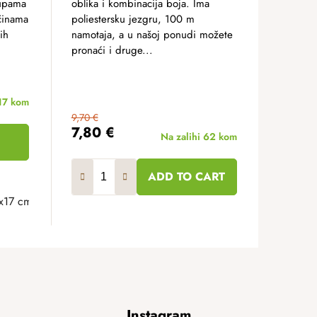
rupama
oblika i kombinacija boja. Ima
činama
poliestersku jezgru, 100 m
ih
namotaja, a u našoj ponudi možete
pronaći i druge...
17 kom
9,70 €
7,80 €
Na zalihi
62 kom
ADD TO CART
x17 cm
Instagram