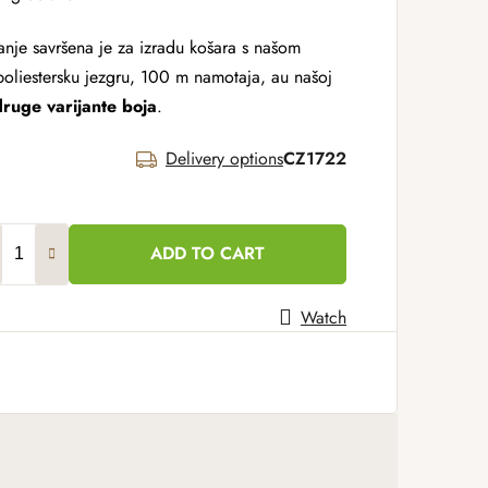
nje savršena je za izradu košara s našom
liestersku jezgru, 100 m namotaja, au našoj
druge varijante boja
.
Delivery options
CZ1722
ADD TO CART
Watch