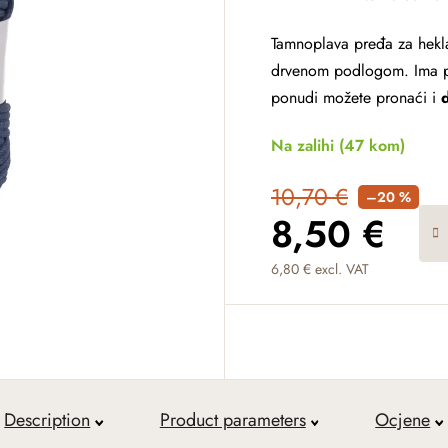
Tamnoplava pređa za hekla
drvenom podlogom. Ima po
ponudi možete pronaći i
Na zalihi
(47 kom)
10,70 €
–20 %
8,50 €
6,80 € excl. VAT
Measure price:
Description
Product parameters
Ocjene