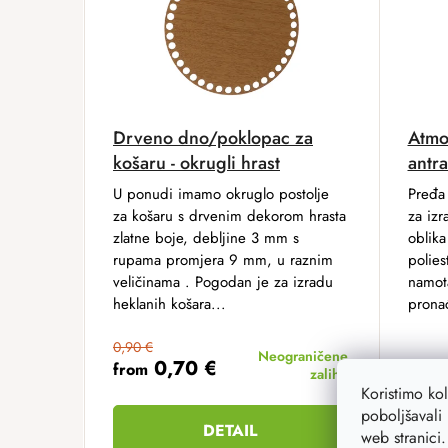
Drveno dno/poklopac za
Atmo
košaru - okrugli hrast
antra
U ponudi imamo okruglo postolje
Pređa 
za košaru s drvenim dekorom hrasta
za izr
zlatne boje, debljine 3 mm s
oblika
rupama promjera 9 mm, u raznim
polies
veličinama . Pogodan je za izradu
namot
heklanih košara...
pronać
0,90 €
Neograničene
0,70 €
from
zalihe
Koristimo ko
10,70 
8,5
poboljšavali 
DETAIL
web stranici