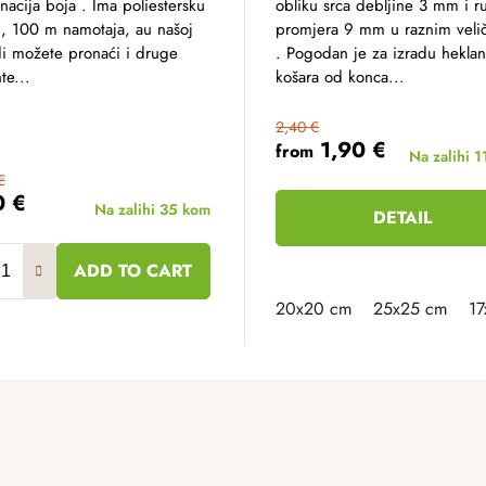
acija boja . Ima poliestersku
obliku srca debljine 3 mm i 
u, 100 m namotaja, au našoj
promjera 9 mm u raznim veli
i možete pronaći i druge
. Pogodan je za izradu heklan
te...
košara od konca...
2,40 €
1,90 €
from
Na zalihi
1
€
0 €
Na zalihi
35 kom
DETAIL
ADD TO CART
20x20 cm
25x25 cm
17