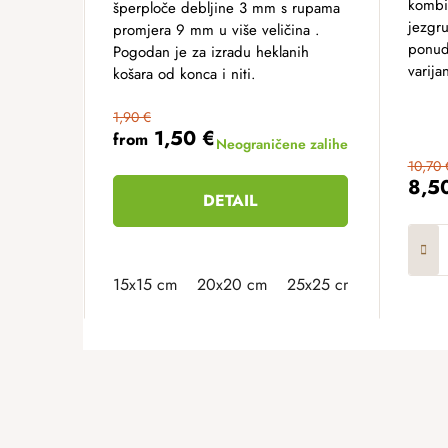
kombin
šperploče debljine 3 mm s rupama
jezgr
promjera 9 mm u više veličina .
ponud
Pogodan je za izradu heklanih
varijan
košara od konca i niti.
1,90 €
1,50 €
from
Neograničene zalihe
10,70 
8,5
DETAIL
15x15 cm
20x20 cm
25x25 cm
30x30 cm
F
o
o
t