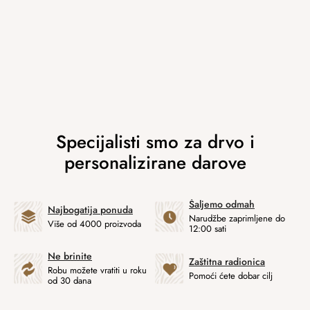
Šaljemo odmah
Najbogatija ponuda
Narudžbe zaprimljene do
Više od 4000 proizvoda
12:00 sati
Ne brinite
Zaštitna radionica
Robu možete vratiti u roku
Pomoći ćete dobar cilj
od 30 dana