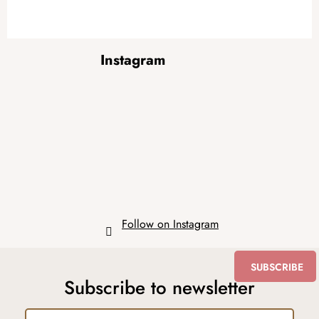
F
Instagram
o
o
t
e
r
Follow on Instagram
SUBSCRIBE
Subscribe to newsletter