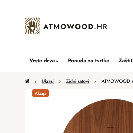
Skip
to
content
Vrste drva
Ponuda za tvrtke
Zašti
Home
Ukrasi
Zidni satovi
ATMOWOOD sat 
Akcija