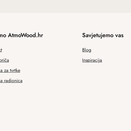
mo AtmoWood.hr
Savjetujemo vas
t
Blog
priča
Inspiracija
 za tvrtke
na radionica