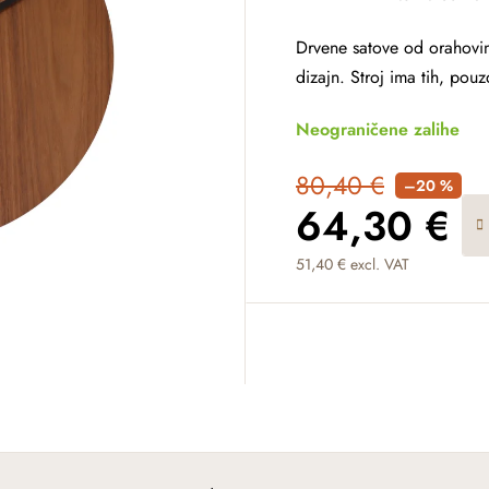
Drvene satove od orahovin
dizajn. Stroj ima tih, pou
Neograničene zalihe
80,40 €
–20 %
64,30 €
51,40 € excl. VAT
Measure price: