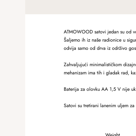
ATMOWOOD satovi jedan su od vodeć
Šaljemo ih iz naše radionice u sig
odvija samo od drva iz održivo go
Zahvaljujući minimalističkom dizajn
mehanizam ima tih i gladak rad, kaz
Baterija za olovku AA 1,5 V nije uk
Satovi su tretirani lanenim uljem za
Weight