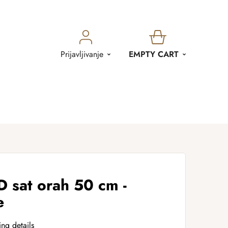
SHOPPING
Prijavljivanje
EMPTY CART
CART
at orah 50 cm -
e
ing details