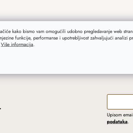
lačiće kako bismo vam omogućili udobno pregledavanje web strani
njezine funkcije, performanse i upotrebljivost zahvaljujući analizi 
.
Više informacija
.
r
Upisom email
podataka
.