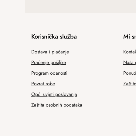
Korisnička služba
Mi s
Dostava i plaćanje
Kontak
Praćenje pošiljke
Naša 
Program odanosti
Ponuda
Povrat robe
Zaštit
Opći uvjeti poslovanja
Zaštita osobnih podataka