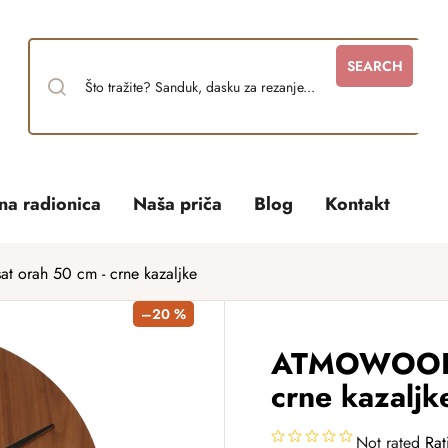
SEARCH
tna radionica
Naša priča
Blog
Kontakt
orah 50 cm - crne kazaljke
–20 %
ATMOWOOD s
crne kazaljk
Not rated
Rat