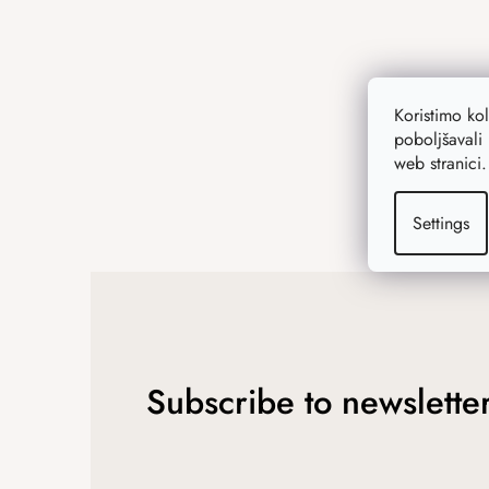
e
r
Koristimo ko
poboljšavali 
web stranici
Settings
Subscribe to newslette