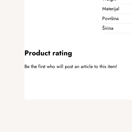
Materijal
Površina
Širina
Product rating
Be the first who will post an article to this item!
ADD A RATING
F
o
o
t