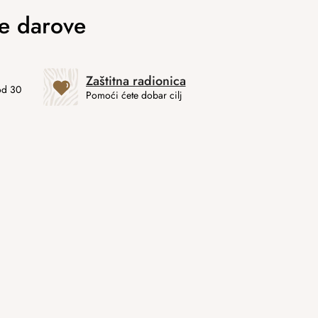
Zaštitna radionica
od 30
Pomoći ćete dobar cilj