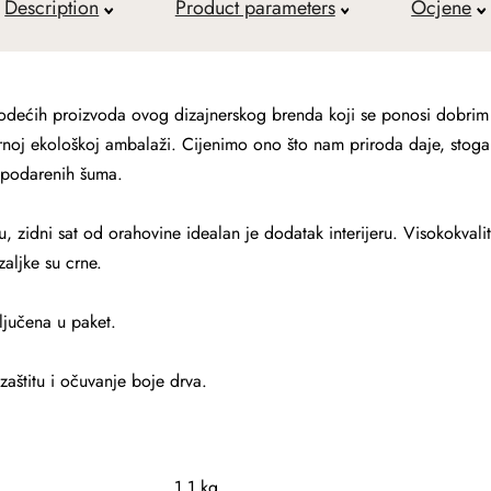
Description
Product parameters
Ocjene
ih proizvoda ovog dizajnerskog brenda koji se ponosi dobrim om
urnoj ekološkoj ambalaži. Cijenimo ono što nam priroda daje, stoga
spodarenih šuma.
u, zidni sat od orahovine idealan je dodatak interijeru. Visokokval
aljke su crne.
ljučena u paket.
 zaštitu i očuvanje boje drva.
1.1 kg