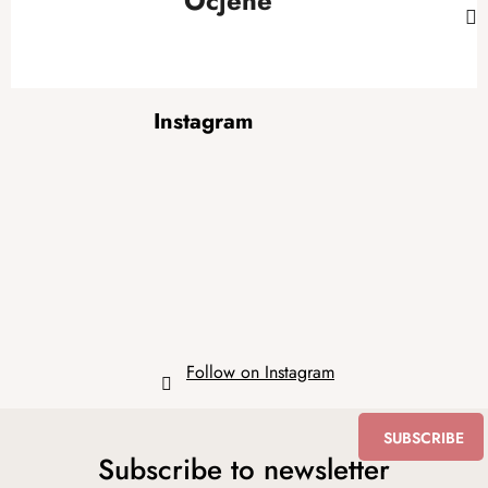
Ocjene
F
Instagram
o
o
t
e
r
Follow on Instagram
SUBSCRIBE
Subscribe to newsletter