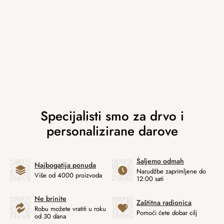
Šaljemo odmah
Najbogatija ponuda
Narudžbe zaprimljene do
Više od 4000 proizvoda
12:00 sati
Ne brinite
Zaštitna radionica
Robu možete vratiti u roku
Pomoći ćete dobar cilj
od 30 dana