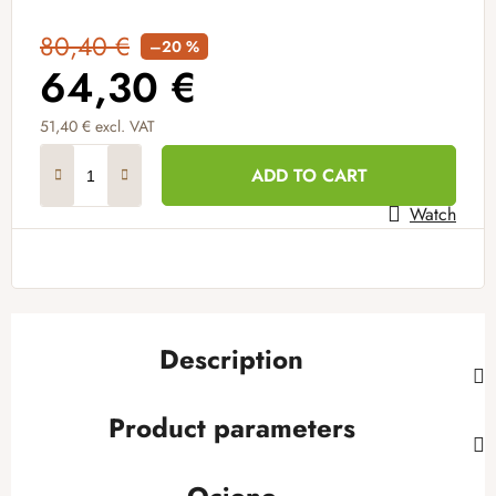
80,40 €
–20 %
64,30 €
51,40 € excl. VAT
Measure price:
ADD TO CART
Watch
Description
Product parameters