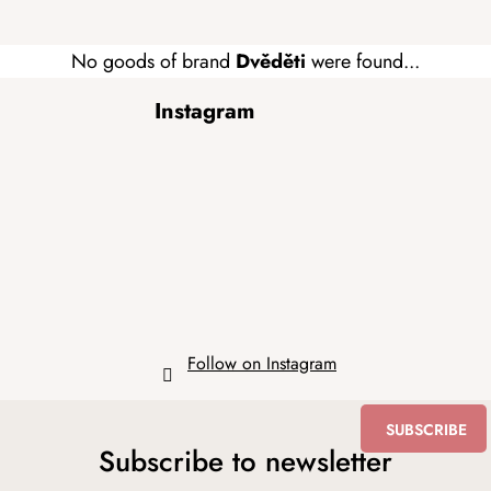
No goods of brand
Dvěděti
were found...
F
Instagram
o
o
t
e
r
Follow on Instagram
SUBSCRIBE
Subscribe to newsletter