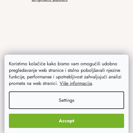
Koristimo kolačiće kako bismo vam omogućili udobno
pregledavanje web stranice i stalno poboljšavali njezine
Contact
funkcije, performanse i upotrebljivost zahvaljujući analizi
prometa na web stranici.
Više informacija
.
info
@
atmowood.hr
Settings
+385 23 775 506
Accept
Mogućnosti prijevoza