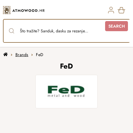
Skip
to
content
SHO
SEARCH
CAR
Home
Brands
FeD
FeD