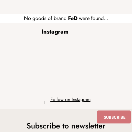
No goods of brand
FeD
were found...
F
Instagram
o
o
t
e
r
Follow on Instagram
SUBSCRIBE
Subscribe to newsletter