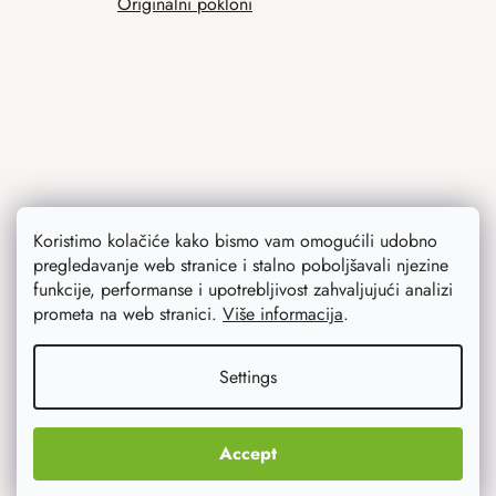
Originalni pokloni
Koristimo kolačiće kako bismo vam omogućili udobno
pregledavanje web stranice i stalno poboljšavali njezine
Contact
funkcije, performanse i upotrebljivost zahvaljujući analizi
prometa na web stranici.
Više informacija
.
info
@
atmowood.hr
Settings
+385 23 775 506
Accept