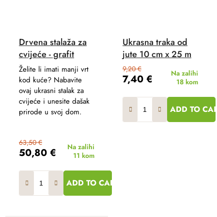
Drvena stalaža za
Ukrasna traka od
cvijeće - grafit
jute 10 cm x 25 m
Želite li imati manji vrt
9,20 €
Na zalihi
7,40 €
kod kuće? Nabavite
18 kom
ovaj ukrasni stalak za
cvijeće i unesite dašak
ADD TO CA
prirode u svoj dom.
63,50 €
Na zalihi
50,80 €
11 kom
ADD TO CART