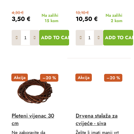
4,30 €
13,10 €
Na zalihi
Na zalihi
3,50 €
10,50 €
15 kom
2 kom
ADD TO CART
ADD TO CA
Akcija
Akcija
–20 %
–20 %
Pleteni vijenac 30
Drvena stalaža za
cm
cvijeće - siva
Ne zaboravite da
Želite li imati manji vrt