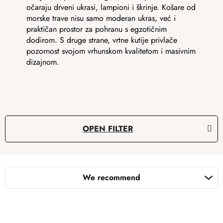
očaraju drveni ukrasi, lampioni i škrinje. Košare od
morske trave nisu samo moderan ukras, već i
praktičan prostor za pohranu s egzotičnim
dodirom. S druge strane, vrtne kutije privlače
pozornost svojom vrhunskom kvalitetom i masivnim
dizajnom.
OPEN FILTER
P
r
We recommend
o
d
u