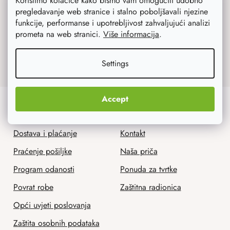
Koristimo kolačiće kako bismo vam omogućili udobno
pregledavanje web stranice i stalno poboljšavali njezine
funkcije, performanse i upotrebljivost zahvaljujući analizi
prometa na web stranici.
Više informacija
.
Upisom emaila slažete se s uvjetima
zaštite
osobnih podataka
.
Settings
Accept
Korisnička služba
Mi smo AtmoWood.hr
Dostava i plaćanje
Kontakt
Praćenje pošiljke
Naša priča
Program odanosti
Ponuda za tvrtke
Povrat robe
Zaštitna radionica
Opći uvjeti poslovanja
Zaštita osobnih podataka