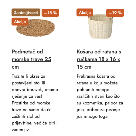
c
L
t
i
Zanimljivosti
Akcija
–18 %
–19 %
s
s
Akcija
o
t
r
o
t
f
i
Podmetač od
Košara od ratana s
p
n
morske trave 25
ručkama 18 x 16 x
r
g
cm
15 cm
o
d
Tražite li ukras za
Prekrasna košara od
postavljeni stol ili
ratana u koju možete
u
dnevni boravak, imamo
pohraniti mnogo
c
rješenje za vas!
različitih stvari kao što
t
Prostirka od morske
su kozmetika, pribor za
s
trave ne samo da će
jelo, pribor za pisanje i
zaštititi stol od
još mnogo toga.
prljavštine, već će biti i
zanimljiv...