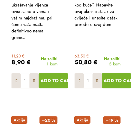
ukrašavanje vijenca
kod kuće? Nabavite
ovisi samo o vama i
ovaj ukrasni stalak za
vašim najdražima, pri
cvijeće i unesite dašak
čemu vaša mašta
prirode u svoj dom.
definitivno nema
granica!
11,20 €
63,50 €
Na zalihi
Na zalihi
8,90 €
50,80 €
1 kom
5 kom
ADD TO CART
ADD TO CA
Akcija
Akcija
–20 %
–19 %