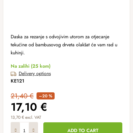
Daska za rezanje s odvojivim utorom za otjecanje
tekućine od bambusovog drveta olakšat će vam rad u
kuhinji.
Na zalihi
(25 kom)
Delivery options
KE121
21,40 €
–20 %
17,10 €
13,70 € excl. VAT
Measure price:
ADD TO CART