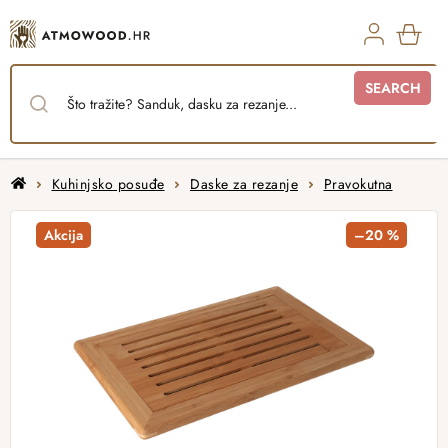
Skip
to
content
SHO
SEARCH
CAR
Home
Kuhinjsko posuđe
Daske za rezanje
Pravokutna
Akcija
–20 %