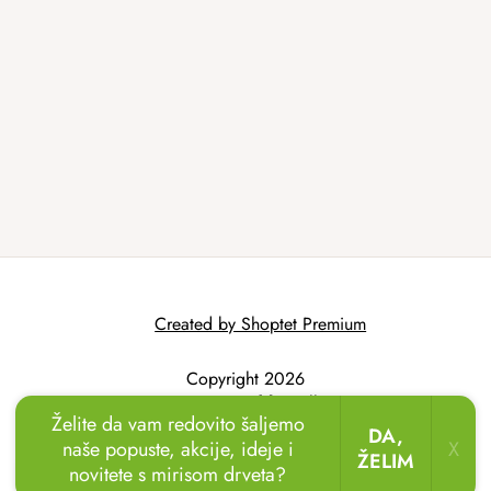
Created by Shoptet Premium
Copyright 2026
AtmoWood.hr
. All
Želite da vam redovito šaljemo
rights reserved.
DA,
naše popuste, akcije, ideje i
X
ŽELIM
novitete s mirisom drveta?
🏖️🌴
Uživajte u odmoru u vrtu!
Drvene ležaljke
sada uz popust
do 20 %.
🌞