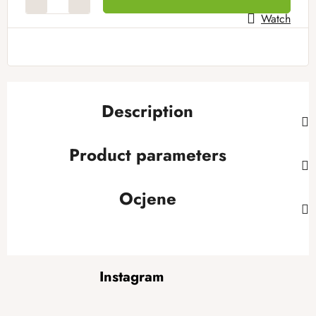
Watch
Description
Product parameters
Ocjene
F
Instagram
o
o