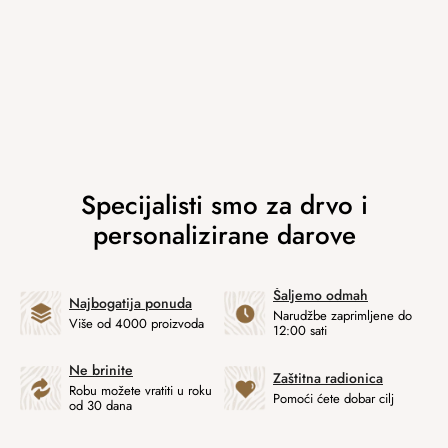
Šaljemo odmah
Najbogatija ponuda
Narudžbe zaprimljene do
Više od 4000 proizvoda
12:00 sati
Ne brinite
Zaštitna radionica
Robu možete vratiti u roku
Pomoći ćete dobar cilj
od 30 dana