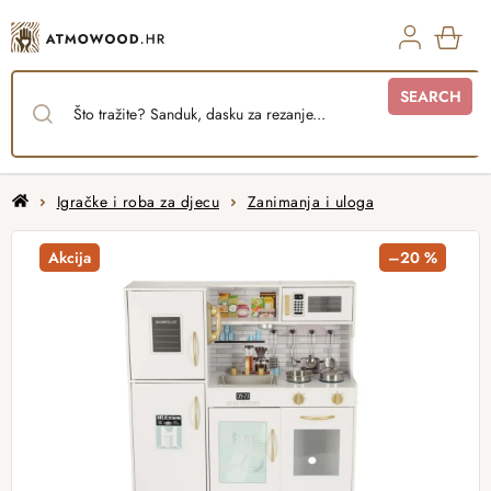
Skip
to
content
SHO
SEARCH
CAR
Home
Igračke i roba za djecu
Zanimanja i uloga
Akcija
–20 %