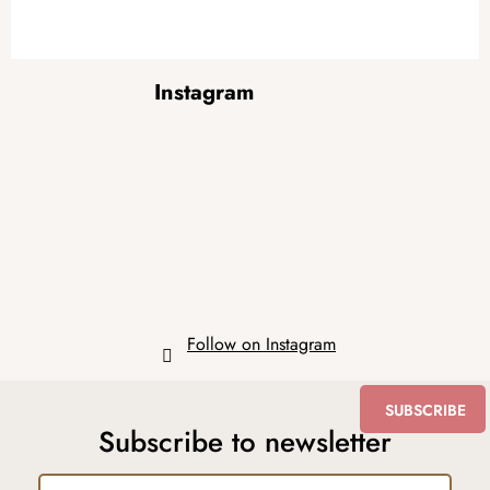
F
Instagram
o
o
t
e
r
Follow on Instagram
SUBSCRIBE
Subscribe to newsletter