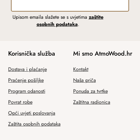
Upisom emaila slažete se s uvjetima
zaštite
osobnih podataka
.
Korisnička služba
Mi smo AtmoWood.hr
Dostava i plaćanje
Kontakt
Praćenje pošiljke
Naša priča
Program odanosti
Ponuda za tvrtke
Povrat robe
Zaštitna radionica
Opći uvjeti poslovanja
Zaštita osobnih podataka