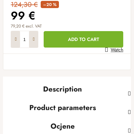
124,30 €
–20 %
99 €
79,20 € excl. VAT
Measure price:
ADD TO CART
Watch
Description
Product parameters
Ocjene