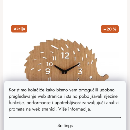
Akcija
–20 %
Koristimo kolačiće kako bismo vam omogućili udobno
pregledavanje web stranice i stalno poboljšavali njezine
funkcije, performanse i upotrebljivost zahvaljujući analizi
prometa na web stranici.
Više informacija
.
Dječji zidni sat - jež
Zidni sat ne samo da će biti lijep ukras u sobi, već će uz
Settings
njega djeca naučiti gledati na sat, te tako i planirati svoje