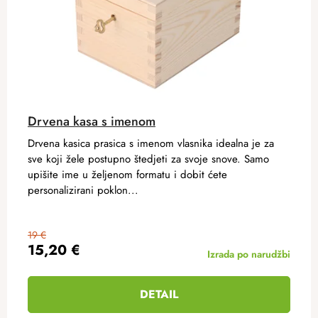
Drvena kasa s imenom
Drvena kasica prasica s imenom vlasnika idealna je za
sve koji žele postupno štedjeti za svoje snove. Samo
upišite ime u željenom formatu i dobit ćete
personalizirani poklon...
19 €
15,20 €
Izrada po narudžbi
DETAIL