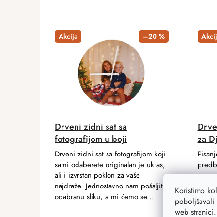
Akcija
–20 %
Akcij
Drveni zidni sat sa
Drve
fotografijom u boji
za D
Drveni zidni sat sa fotografijom koji
Pisanj
sami odaberete originalan je ukras,
predbo
ali i izvrstan poklon za vaše
ne sam
najdraže. Jednostavno nam pošaljite
drven
Koristimo ko
odabranu sliku, a mi ćemo se...
ovako
poboljšavali 
doći u
web stranici