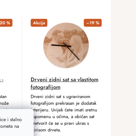
20 %
Akcija
–19 %
 -
Drveni zidni sat sa vlastitom
fotografijom
stan
Drveni zidni sat s ugraviranom
 može
fotografijom prekrasan je dodatak
 sat.
interijeru. Uvijek ćete imati sretnu
uspomenu u očima, a običan sat
ce i stalno
pretvorit će se u pravi ukras s
prometa na
mirisom drveta.