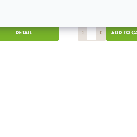
€
36,50 €
40 €
29,20 €
Izrada po narudžbi
Na
DETAIL
ADD TO C