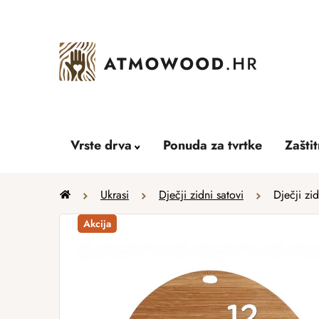
Skip
to
content
Vrste drva
Ponuda za tvrtke
Zašti
Home
Ukrasi
Dječji zidni satovi
Dječji zidn
Akcija