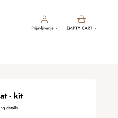
SHOPPING
Prijavljivanje
EMPTY CART
CART
at - kit
ing details