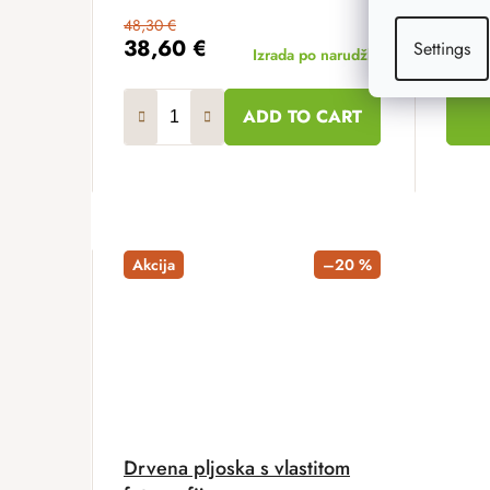
48,30 €
15,60 
38,60 €
12,
Settings
Izrada po narudžbi
ADD TO CART
Akcija
–20 %
Drvena pljoska s vlastitom