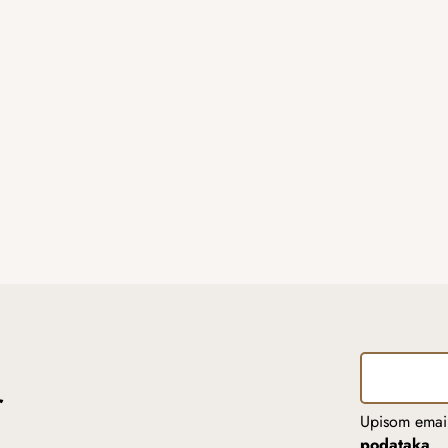
r
Upisom email
podataka
.