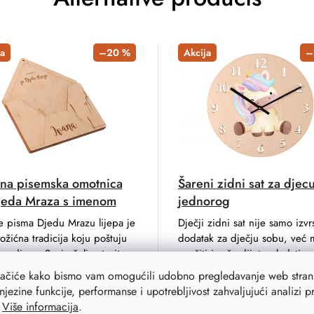
a
–20 %
Akcija
–
na pisemska omotnica
Šareni zidni sat za djecu
jeda Mraza s imenom
jednorog
e pisma Djedu Mrazu lijepa je
Dječji zidni sat nije samo izvr
žićna tradicija koju poštuju
dodatak za dječju sobu, već
o djeca. Svoje želje stavite u
naučiti i vaše dijete gledati na
u kovertu s imenom jer će
Stoga je koristan ukras koji bi
lačiće kako bismo vam omogućili udobno pregledavanje web strani
 pripremljeno pismo uvijek
trebao biti u svakoj sobi.
njezine funkcije, performanse i upotrebljivost zahvaljujući analizi 
...
.
Više informacija
.