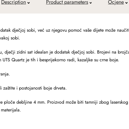
Description
Product parameters
Ocjene
dodatak dječjoj sobi, već uz njegovu pomoć vaše dijete može naučiti
svakoj sobi.
, dječji zidni sat idealan je dodatak dječjoj sobi. Brojevi na brojč
 UTS Quartz je tih i besprijekorno radi, kazaljke su crne boje.
ranja.
i zaštite i postojanosti boje drveta.
ste ploče debljine 4 mm. Proizvod može biti tamniji zbog laserskog
materijala.