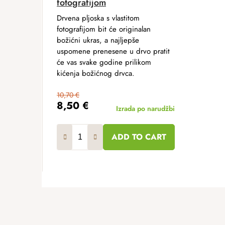
fotografijom
Drvena pljoska s vlastitom
fotografijom bit će originalan
božićni ukras, a najljepše
uspomene prenesene u drvo pratit
će vas svake godine prilikom
kićenja božićnog drvca.
10,70 €
8,50 €
Izrada po narudžbi
ADD TO CART
F
o
o