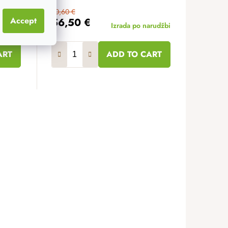
70,60 €
Accept
56,50 €
 zalihi
Izrada po narudžbi
ART
ADD TO CART