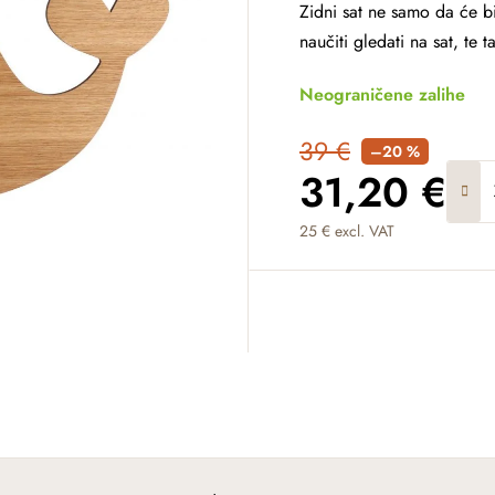
Zidni sat ne samo da će bi
naučiti gledati na sat, te 
Neograničene zalihe
39 €
–20 %
31,20 €
25 € excl. VAT
Measure price: