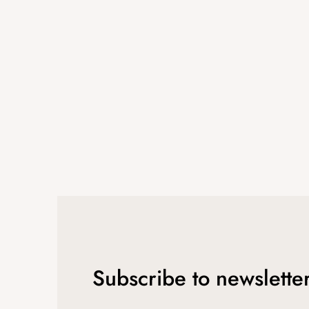
t
e
r
Subscribe to newslette