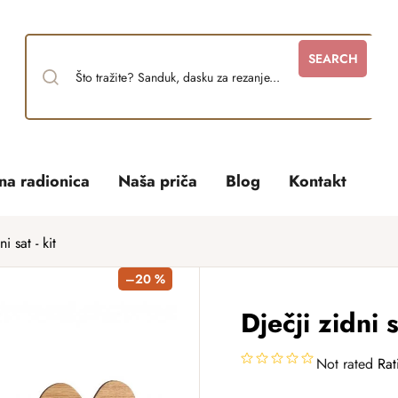
SEARCH
tna radionica
Naša priča
Blog
Kontakt
i sat - kit
–20 %
Dječji zidni s
Not rated
Rat