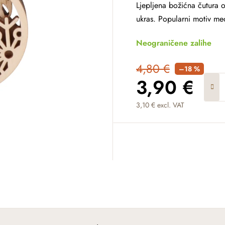
Ljepljena božićna čutura od
ukras. Popularni motiv med
Neograničene zalihe
4,80 €
–18 %
3,90 €
3,10 € excl. VAT
Measure price: