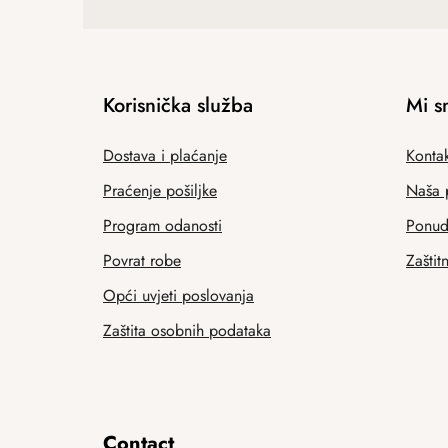
Korisnička služba
Mi s
Dostava i plaćanje
Kontak
Praćenje pošiljke
Naša 
Program odanosti
Ponuda
Povrat robe
Zaštit
Opći uvjeti poslovanja
Zaštita osobnih podataka
Contact