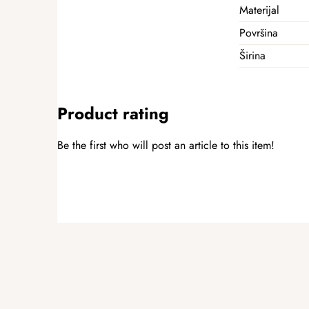
Materijal
Površina
Širina
Product rating
Be the first who will post an article to this item!
ADD A RATING
F
o
o
t
e