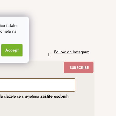
ce i stalno
prometa na
Accept
Follow on Instagram
SUBSCRIBE
a slažete se s uvjetima
zaštite osobnih