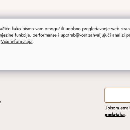
lačiće kako bismo vam omogućili udobno pregledavanje web strani
njezine funkcije, performanse i upotrebljivost zahvaljujući analizi 
.
Više informacija
.
r
Upisom email
podataka
.