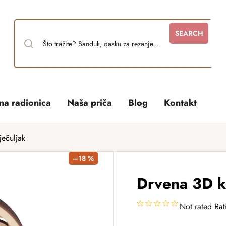
SEARCH
tna radionica
Naša priča
Blog
Kontakt
ječuljak
–18 %
Drvena 3D ku
Not rated
Rat