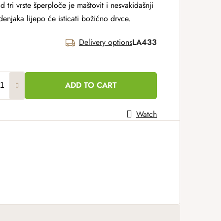
 tri vrste šperploče je maštovit i nesvakidašnji
enjaka lijepo će isticati božićno drvce.
Delivery options
LA433
ADD TO CART
Watch