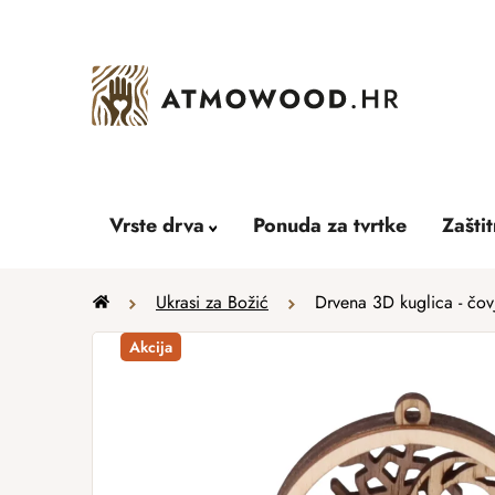
Skip
to
content
Vrste drva
Ponuda za tvrtke
Zašti
Home
Ukrasi za Božić
Drvena 3D kuglica - čov
Akcija