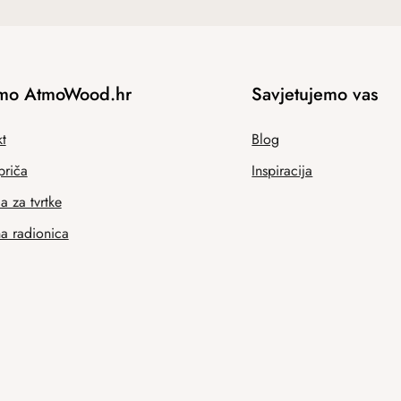
mo AtmoWood.hr
Savjetujemo vas
t
Blog
priča
Inspiracija
 za tvrtke
na radionica