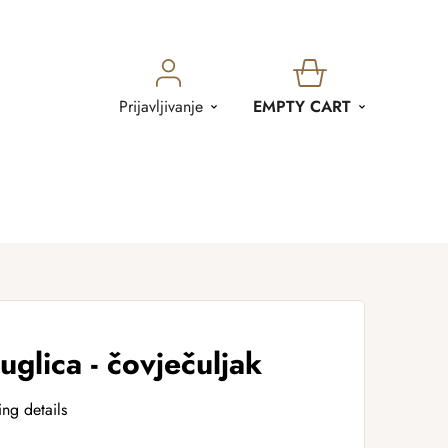
SHOPPING
Prijavljivanje
EMPTY CART
CART
glica - čovječuljak
ing details