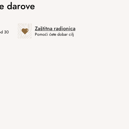
Zaštitna radionica
od 30
Pomoći ćete dobar cilj