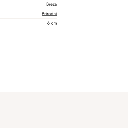
Breza
Prirodni
6 cm