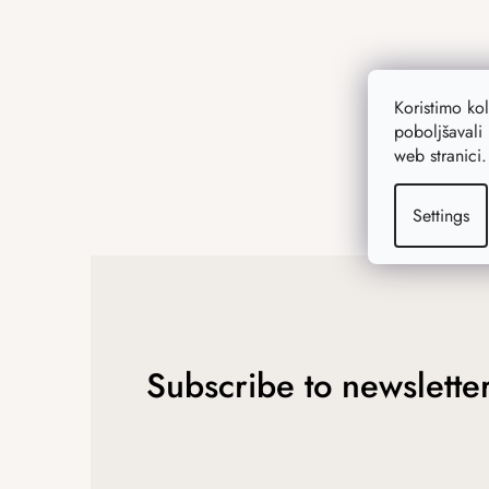
r
Koristimo ko
poboljšavali 
web stranici
Settings
Subscribe to newslette