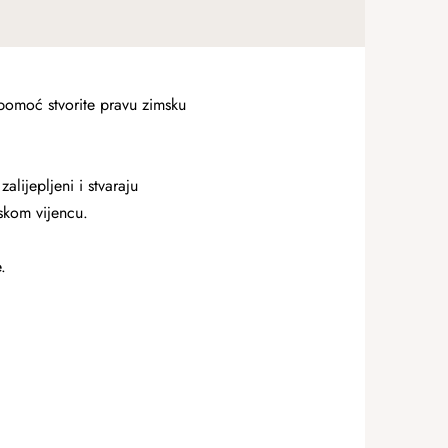
 pomoć stvorite pravu zimsku
alijepljeni i stvaraju
tskom vijencu.
.