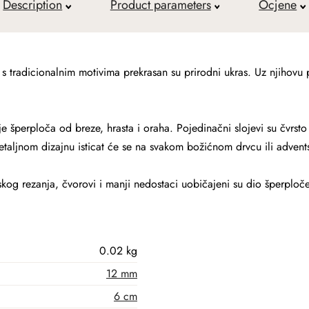
Description
Product parameters
Ocjene
s tradicionalnim motivima prekrasan su prirodni ukras. Uz njihovu
e šperploča od breze, hrasta i oraha. Pojedinačni slojevi su čvrsto z
detaljnom dizajnu isticat će se na svakom božićnom drvcu ili adven
kog rezanja, čvorovi i manji nedostaci uobičajeni su dio šperploče
0.02 kg
12 mm
6 cm