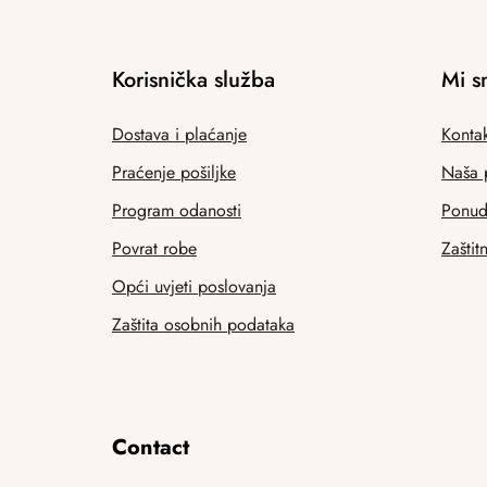
Korisnička služba
Mi s
Dostava i plaćanje
Kontak
Praćenje pošiljke
Naša 
Program odanosti
Ponuda
Povrat robe
Zaštit
Opći uvjeti poslovanja
Zaštita osobnih podataka
Contact