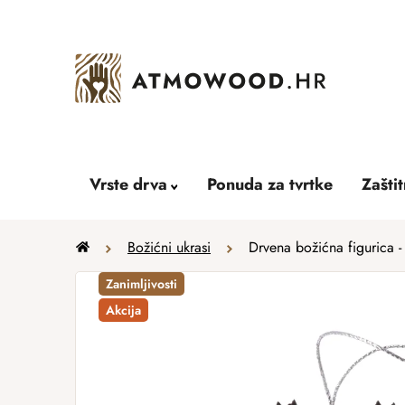
Skip
to
content
Vrste drva
Ponuda za tvrtke
Zašti
Home
Božićni ukrasi
Drvena božićna figurica -
Zanimljivosti
Akcija