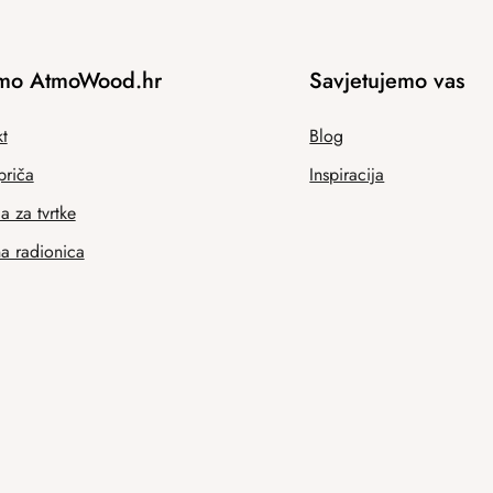
mo AtmoWood.hr
Savjetujemo vas
t
Blog
priča
Inspiracija
 za tvrtke
na radionica