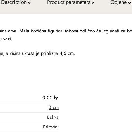
Description
Product parameters
Ocjene
 miris drva. Mala božićna figurica sobova odlično će izgledati na
u vazi.
e, a visina ukrasa je približna 4,5 cm.
0.02 kg
3 cm
Bukva
Prirodni