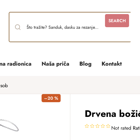
SEARCH
tna radionica
Naša priča
Blog
Kontakt
 sob
–20 %
Drvena božić
Not rated
Rat