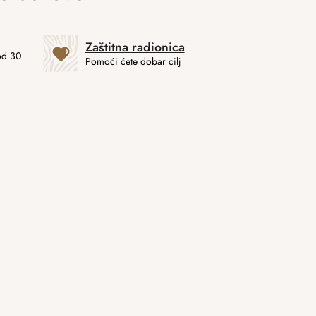
Zaštitna radionica
od 30
Pomoći ćete dobar cilj