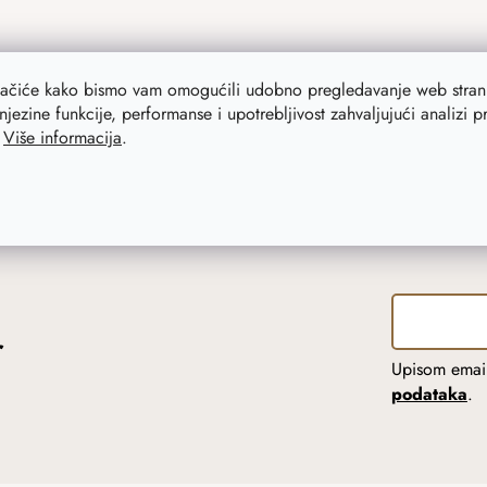
lačiće kako bismo vam omogućili udobno pregledavanje web strani
njezine funkcije, performanse i upotrebljivost zahvaljujući analizi 
.
Više informacija
.
r
Upisom email
podataka
.