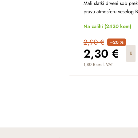
Mali slatki drveni sob prek
pravu atmosferu veselog B
Na zalihi
(2420 kom)
2,90 €
–20 %
2,30 €
1,80 € excl. VAT
Measure price: