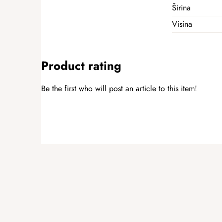
Širina
Visina
Product rating
Be the first who will post an article to this item!
ADD A RATING
F
o
o
t
e
r