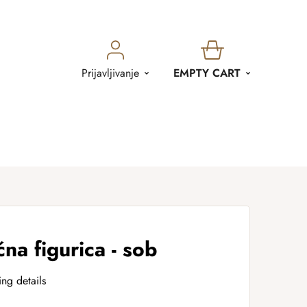
SHOPPING
Prijavljivanje
EMPTY CART
CART
na figurica - sob
ing details