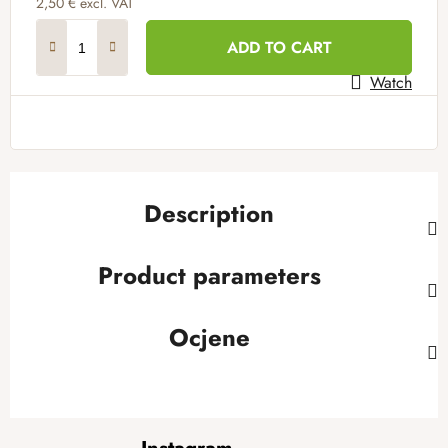
2,50 € excl. VAT
Measure price:
ADD TO CART
Watch
Description
Product parameters
Ocjene
F