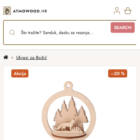
Skip
to
content
SHO
SEARCH
CAR
Home
Ukrasi za Božić
Akcija
–20 %