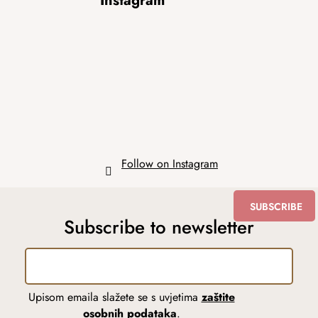
Instagram
o
o
t
e
r
Follow on Instagram
SUBSCRIBE
Subscribe to newsletter
Upisom emaila slažete se s uvjetima
zaštite
osobnih podataka
.