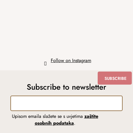
o
t
e
r
Follow on Instagram
SUBSCRIBE
Subscribe to newsletter
Upisom emaila slažete se s uvjetima
zaštite
osobnih podataka
.