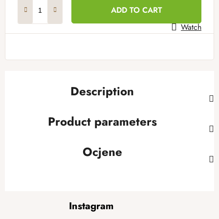
Measure price:
ADD TO CART
Watch
Description
Product parameters
Ocjene
F
Instagram
o