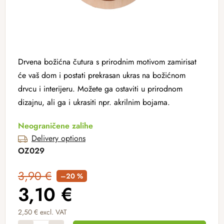
Drvena božićna čutura s prirodnim motivom zamirisat
će vaš dom i postati prekrasan ukras na božićnom
drvcu i interijeru. Možete ga ostaviti u prirodnom
dizajnu, ali ga i ukrasiti npr. akrilnim bojama.
Neograničene zalihe
Delivery options
OZ029
3,90 €
–20 %
3,10 €
2,50 € excl. VAT