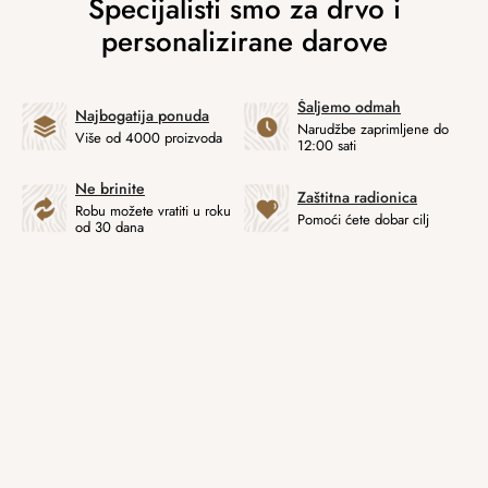
Šaljemo odmah
Najbogatija ponuda
Narudžbe zaprimljene do
Više od 4000 proizvoda
12:00 sati
Ne brinite
Zaštitna radionica
Robu možete vratiti u roku
Pomoći ćete dobar cilj
od 30 dana