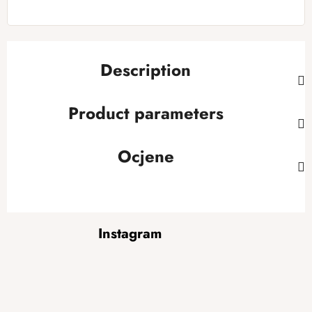
Description
Product parameters
Ocjene
F
Instagram
o
o
t
e
r