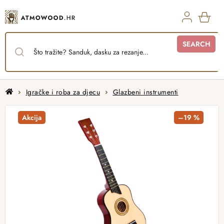
Skip
to
content
SHO
SEARCH
CAR
Home
Igračke i roba za djecu
Glazbeni instrumenti
Akcija
–19 %