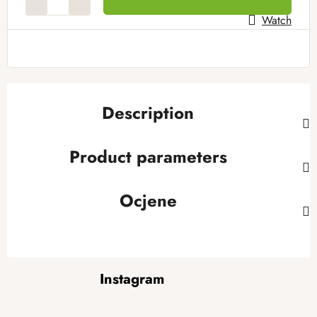
Watch
Description
Product parameters
Ocjene
F
Instagram
o
o