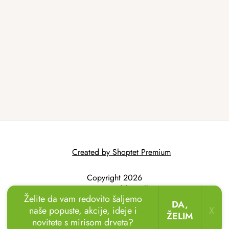
Created by Shoptet Premium
Copyright 2026
AtmoWood.hr
. All
Želite da vam redovito šaljemo
rights reserved.
DA,
naše popuste, akcije, ideje i
X
ŽELIM
novitete s mirisom drveta?
🏖️🌴
Uživajte u odmoru u vrtu!
Drvene ležaljke
sada uz popust