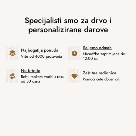
Šaljemo odmah
Najbogatija ponuda
Narudžbe zaprimljene do
Više od 4000 proizvoda
12:00 sati
Ne brinite
Zaštitna radionica
Robu možete vratiti u roku
Pomoći ćete dobar cilj
od 30 dana