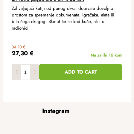
Zahvaljujući kutiji od punog drva, dobivate dovoljno
prostora za spremanje dokumenata, igračaka, alata ili
bilo čega drugog. Skinut će se kod kuće, ali i u
radionici.
34,10 €
27,30 €
Na zalihi
16 kom
ADD TO CART
F
Instagram
o
o
t