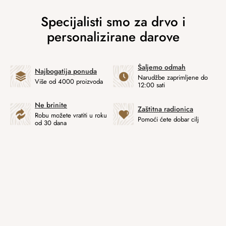
Šaljemo odmah
Najbogatija ponuda
Narudžbe zaprimljene do
Više od 4000 proizvoda
12:00 sati
Ne brinite
Zaštitna radionica
Robu možete vratiti u roku
Pomoći ćete dobar cilj
od 30 dana