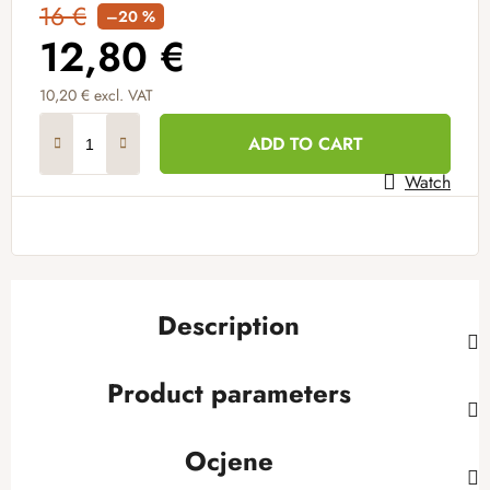
16 €
–20 %
12,80 €
10,20 € excl. VAT
Measure price:
ADD TO CART
Watch
Description
Product parameters
Ocjene