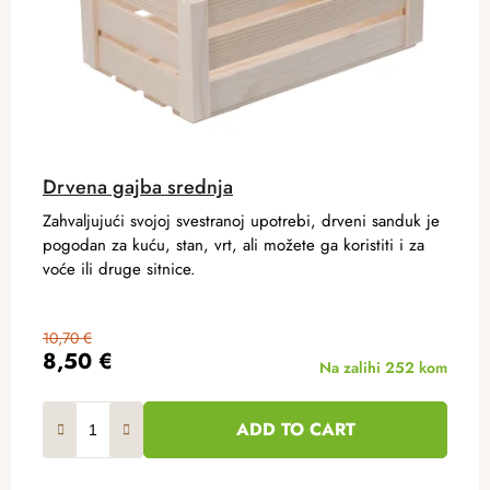
Drvena gajba srednja
Zahvaljujući svojoj svestranoj upotrebi, drveni sanduk je
pogodan za kuću, stan, vrt, ali možete ga koristiti i za
voće ili druge sitnice.
10,70 €
8,50 €
Na zalihi
252 kom
ADD TO CART