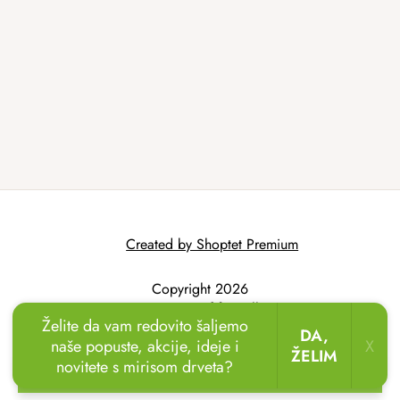
Created by Shoptet Premium
Copyright 2026
AtmoWood.hr
. All
Želite da vam redovito šaljemo
rights reserved.
DA,
naše popuste, akcije, ideje i
X
ŽELIM
novitete s mirisom drveta?
🏖️🌴
Uživajte u odmoru u vrtu!
Drvene ležaljke
sada uz popust
do 20 %.
🌞