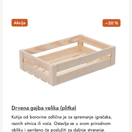
Akcija
–20 %
Drvena gajba velika (plitka)
Kutija od borovine odlična je za spremanje igračaka,
raznih sitnica ili voća. Ostavlja se u svom prirodnom
obliku i savršeno će poslužiti za daljnje stvaranje.