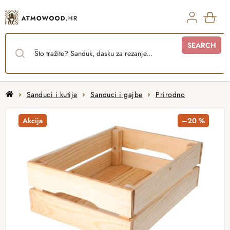
Skip
to
content
SHO
SEARCH
CAR
Home
Sanduci i kutije
Sanduci i gajbe
Prirodno
Akcija
–20 %