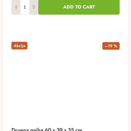
ADD TO CART
Akcija
–19 %
Drvena gajba 60 x 39 x 35 cm