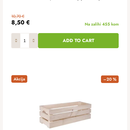
10,70 €
8,50 €
Na zalihi
455 kom
ADD TO CART
Akcija
–20 %