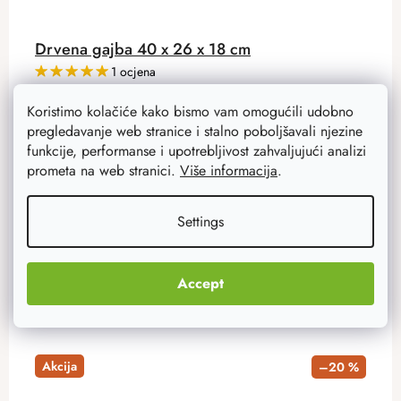
Drvena gajba 40 x 26 x 18 cm
1 ocjena
Trebate li spremiti dokumente, igračke, alat ili bilo što
Koristimo kolačiće kako bismo vam omogućili udobno
drugo? Onda je kutija od borovine savršena za vas.
pregledavanje web stranice i stalno poboljšavali njezine
funkcije, performanse i upotrebljivost zahvaljujući analizi
prometa na web stranici.
Više informacija
.
16 €
12,80 €
Na zalihi
52 kom
Settings
ADD TO CART
Accept
Akcija
–20 %