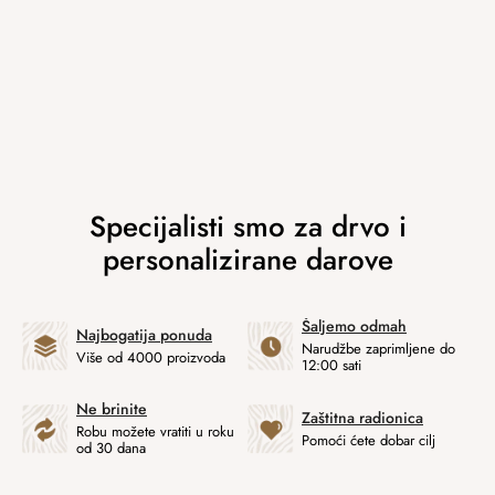
Šaljemo odmah
Najbogatija ponuda
Narudžbe zaprimljene do
Više od 4000 proizvoda
12:00 sati
Ne brinite
Zaštitna radionica
Robu možete vratiti u roku
Pomoći ćete dobar cilj
od 30 dana