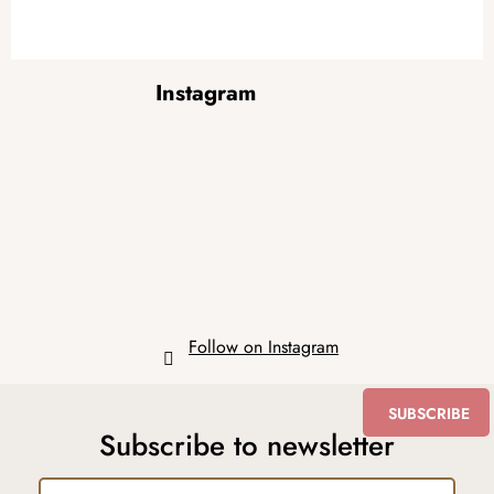
F
Instagram
o
o
t
e
r
Follow on Instagram
SUBSCRIBE
Subscribe to newsletter