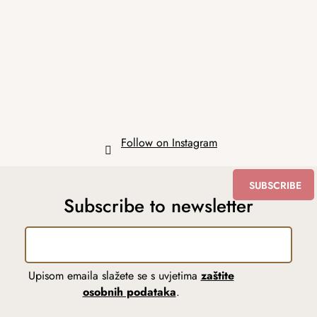
o
t
e
r
Follow on Instagram
SUBSCRIBE
Subscribe to newsletter
Upisom emaila slažete se s uvjetima
zaštite
osobnih podataka
.