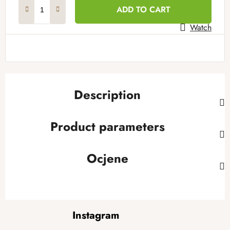
Measure price:
ADD TO CART
Watch
Description
Product parameters
Ocjene
F
Instagram
o