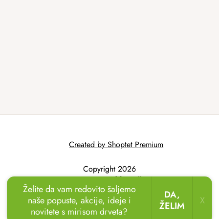
Created by Shoptet Premium
Copyright 2026
AtmoWood.hr
. All
Želite da vam redovito šaljemo
rights reserved.
DA,
naše popuste, akcije, ideje i
X
ŽELIM
novitete s mirisom drveta?
🏖️🌴
Uživajte u odmoru u vrtu!
Drvene ležaljke
sada uz popust
do 20 %.
🌞