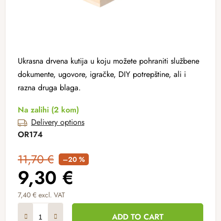
Ukrasna drvena kutija u koju možete pohraniti službene
dokumente, ugovore, igračke, DIY potrepštine, ali i
razna druga blaga.
Na zalihi
(2 kom)
Delivery options
OR174
11,70 €
–20 %
9,30 €
7,40 € excl. VAT
Measure price:
ADD TO CART