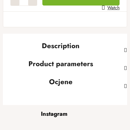
Watch
Description
Product parameters
Ocjene
F
Instagram
o
o