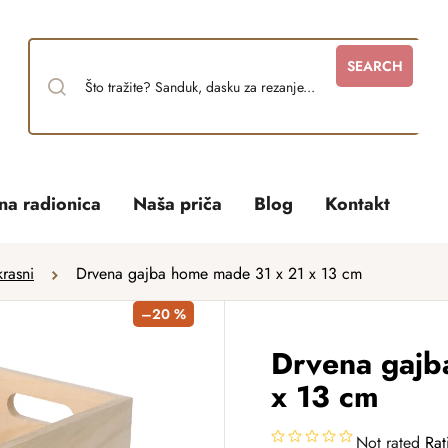
SEARCH
tna radionica
Naša priča
Blog
Kontakt
rasni
Drvena gajba home made 31 x 21 x 13 cm
–20 %
Drvena gajb
x 13 cm
Not rated
Rat