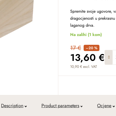
Spremite svoje ugovore, v
dragocjenosti u prekrasnu 
laganog drva.
Na zalihi
(1 kom)
17 €
–20 %
13,60 €
10,90 € excl. VAT
Measure price:
Description
Product parameters
Ocjene