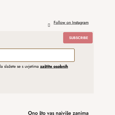
Follow on Instagram
SUBSCRIBE
a slažete se s uvjetima
zaštite osobnih
Ono što vas najviše zanima