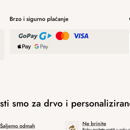
Brzo i sigurno plaćanje
Ne brinite
Šaljemo odmah
Robu možete vratiti u roku 