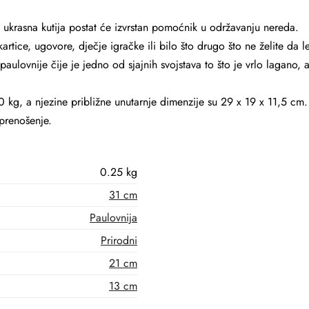
 ukrasna kutija postat će izvrstan pomoćnik u održavanju nereda.
artice, ugovore, dječje igračke ili bilo što drugo što ne želite da 
aulovnije čije je jedno od sjajnih svojstava to što je vrlo lagano, al
0 kg, a njezine približne unutarnje dimenzije su 29 x 19 x 11,5 cm.
 prenošenje.
0.25 kg
31 cm
Paulovnija
Prirodni
21 cm
13 cm