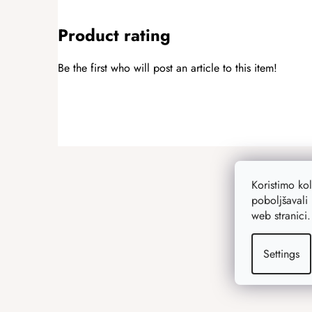
Product rating
Be the first who will post an article to this item!
ADD A RATING
F
o
Koristimo ko
o
poboljšavali 
t
web stranici
e
r
Settings