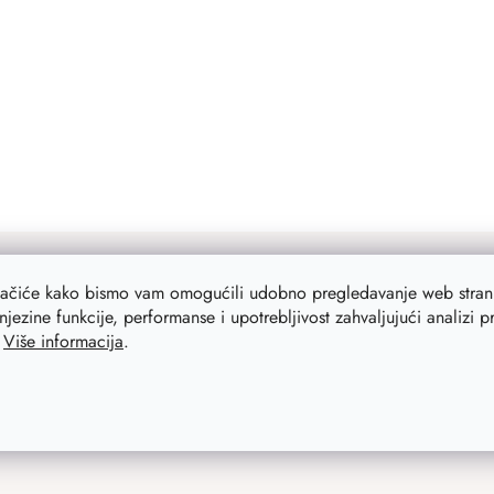
lačiće kako bismo vam omogućili udobno pregledavanje web strani
njezine funkcije, performanse i upotrebljivost zahvaljujući analizi 
.
Više informacija
.