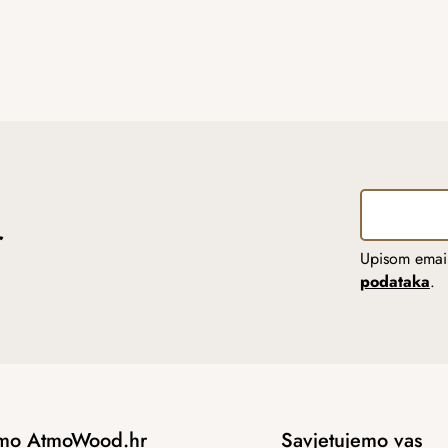
r
Upisom email
podataka
.
mo AtmoWood.hr
Savjetujemo vas