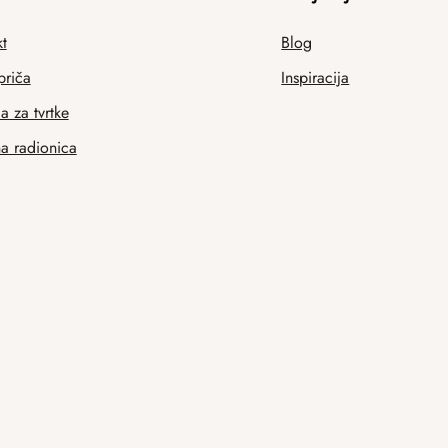
t
Blog
priča
Inspiracija
 za tvrtke
na radionica