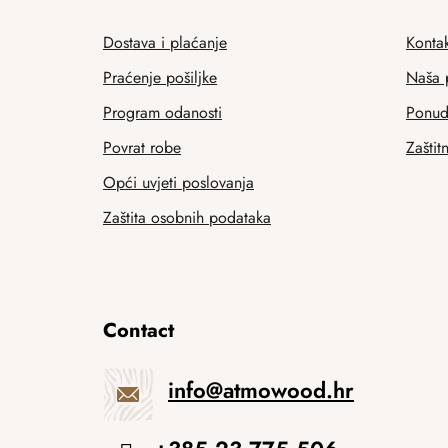
Dostava i plaćanje
Kontak
Praćenje pošiljke
Naša 
Program odanosti
Ponuda
Povrat robe
Zaštit
Opći uvjeti poslovanja
Zaštita osobnih podataka
Contact
info
@
atmowood.hr