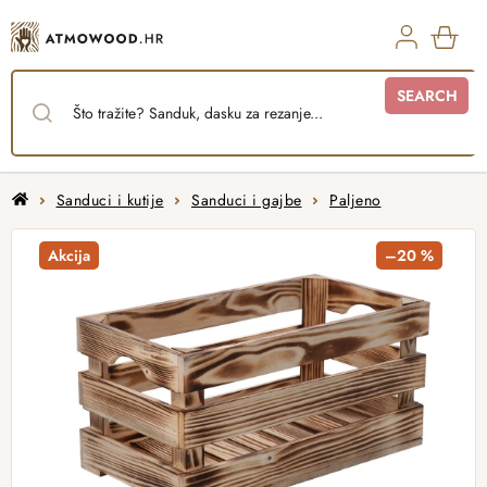
Skip
to
content
SHO
SEARCH
CAR
Home
Sanduci i kutije
Sanduci i gajbe
Paljeno
Akcija
–20 %