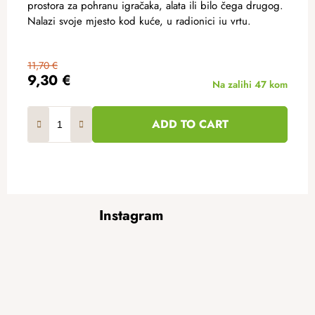
prostora za pohranu igračaka, alata ili bilo čega drugog.
Nalazi svoje mjesto kod kuće, u radionici iu vrtu.
11,70 €
9,30 €
Na zalihi
47 kom
ADD TO CART
F
Instagram
o
o
t
e
r