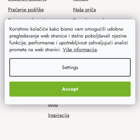
Praćenje pošiljke
Naša priča
Program odanosti
Ponuda za tvrtke
Koristimo kolačiće kako bismo vam omogućili udobno
Povrat robe
Zaštitna radionica
pregledavanje web stranice i stalno poboljšavali njezine
Opći uvjeti poslovanja
funkcije, performanse i upotrebljivost zahvaljujući analizi
prometa na web stranici.
Više informacija
.
Zaštita osobnih podataka
Settings
Savjetujemo vas
Accept
Blog
Inspiracija