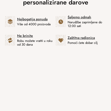
Šaljemo odmah
Najbogatija ponuda
Narudžbe zaprimljene do
Više od 4000 proizvoda
12:00 sati
Ne brinite
Zaštitna radionica
Robu možete vratiti u roku
Pomoći ćete dobar cilj
od 30 dana