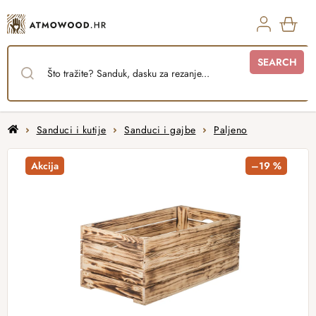
Skip
to
content
SHO
SEARCH
CAR
Home
Sanduci i kutije
Sanduci i gajbe
Paljeno
Akcija
–19 %