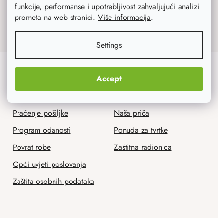
funkcije, performanse i upotrebljivost zahvaljujući analizi
Upisom emaila slažete se s uvjetima
zaštite
prometa na web stranici.
Više informacija
.
osobnih podataka
.
Settings
Korisnička služba
Mi smo AtmoWood.hr
Accept
Dostava i plaćanje
Kontakt
Praćenje pošiljke
Naša priča
Program odanosti
Ponuda za tvrtke
Povrat robe
Zaštitna radionica
Opći uvjeti poslovanja
Zaštita osobnih podataka