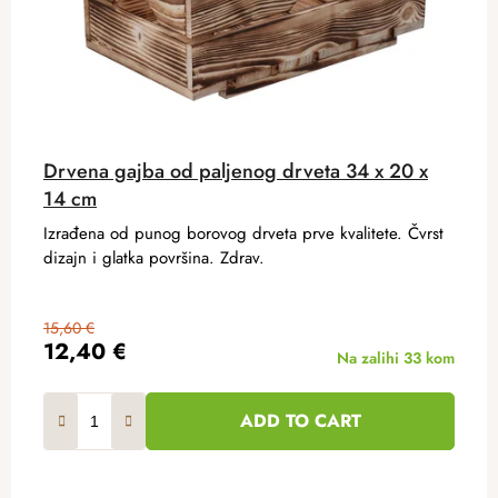
Drvena gajba od paljenog drveta 34 x 20 x
14 cm
Izrađena od punog borovog drveta prve kvalitete. Čvrst
dizajn i glatka površina. Zdrav.
15,60 €
12,40 €
Na zalihi
33 kom
ADD TO CART