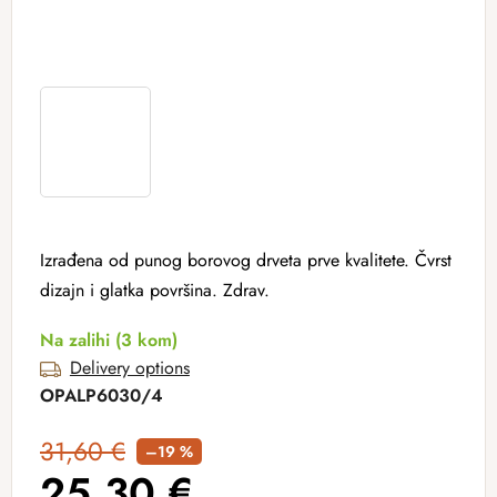
Izrađena od punog borovog drveta prve kvalitete. Čvrst
dizajn i glatka površina. Zdrav.
Na zalihi
(3 kom)
Delivery options
OPALP6030/4
31,60 €
–19 %
25,30 €