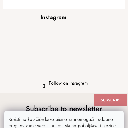
F
Instagram
o
o
t
e
r
Follow on Instagram
SUBSCRIBE
Subscribe to newsletter
Koristimo kolačiće kako bismo vam omogućili udobno
pregledavanje web stranice i stalno poboljšavali njezine