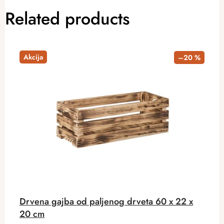
Related products
Akcija
–20 %
Drvena gajba od paljenog drveta 60 x 22 x
20 cm