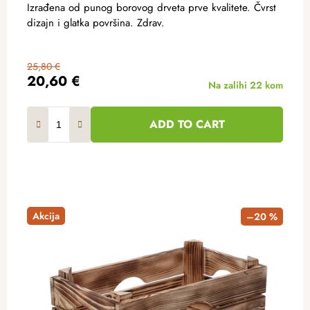
Izrađena od punog borovog drveta prve kvalitete. Čvrst
dizajn i glatka površina. Zdrav.
25,80 €
20,60 €
Na zalihi
22 kom
ADD TO CART
Akcija
–20 %