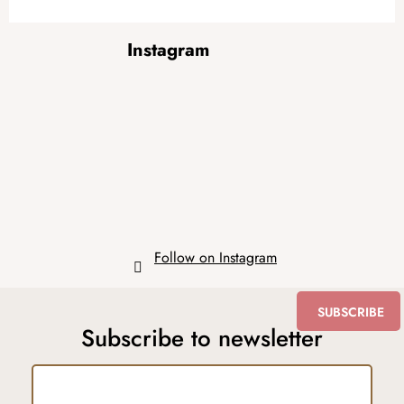
F
Instagram
o
o
t
e
r
Follow on Instagram
SUBSCRIBE
Subscribe to newsletter