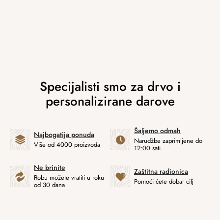
Šaljemo odmah
Najbogatija ponuda
Narudžbe zaprimljene do
Više od 4000 proizvoda
12:00 sati
Ne brinite
Zaštitna radionica
Robu možete vratiti u roku
Pomoći ćete dobar cilj
od 30 dana